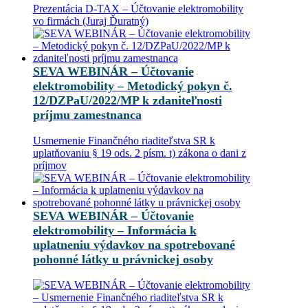
Prezentácia D-TAX – Účtovanie elektromobility
vo firmách (Juraj Ďuratný)
SEVA WEBINÁR – Účtovanie
elektromobility – Metodický pokyn č.
12/DZPaU/2022/MP k zdaniteľnosti
príjmu zamestnanca
Usmernenie Finančného riaditeľstva SR k
uplatňovaniu § 19 ods. 2 písm. t) zákona o dani z
príjmov
SEVA WEBINÁR – Účtovanie
elektromobility – Informácia k
uplatneniu výdavkov na spotrebované
pohonné látky u právnickej osoby