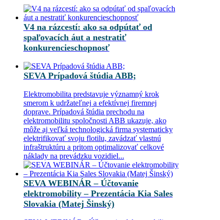
V4 na rázcestí: ako sa odpútať od
spaľovacích áut a nestratiť
konkurencieschopnosť
SEVA Prípadová štúdia ABB;
Elektromobilita predstavuje významný krok
smerom k udržateľnej a efektívnej firemnej
doprave. Prípadová štúdia prechodu na
elektromobilitu spoločnosti ABB ukazuje, ako
môže aj veľká technologická firma systematicky
elektrifikovať svoju flotilu, zavádzať vlastnú
infraštruktúru a pritom optimalizovať celkové
náklady na prevádzku vozidiel...
SEVA WEBINÁR – Účtovanie
elektromobility – Prezentácia Kia Sales
Slovakia (Matej Šinský)