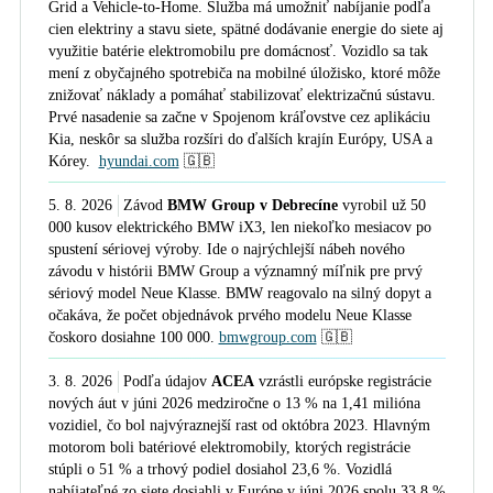
Grid a Vehicle-to-Home. Služba má umožniť nabíjanie podľa
cien elektriny a stavu siete, spätné dodávanie energie do siete aj
využitie batérie elektromobilu pre domácnosť. Vozidlo sa tak
M. Jurky from Schaeffler: Our Kysuce
mení z obyčajného spotrebiča na mobilné úložisko, ktoré môže
site is now a center of excellence for e-
znižovať náklady a pomáhať stabilizovať elektrizačnú sústavu.
mobility
Prvé nasadenie sa začne v Spojenom kráľovstve cez aplikáciu
Kia, neskôr sa služba rozšíri do ďalších krajín Európy, USA a
Kórey.
hyundai.com
🇬🇧
I.Krajčí z PowerBattery: Batérie na
5. 8. 2026
Závod
BMW Group v Debrecíne
vyrobil už 50
konci životného cyklu u nás prakticky
000 kusov elektrického BMW iX3, len niekoľko mesiacov po
neexistujú
spustení sériovej výroby. Ide o najrýchlejší nábeh nového
závodu v histórii BMW Group a významný míľnik pre prvý
sériový model Neue Klasse. BMW reagovalo na silný dopyt a
M.Jurky zo Schaeffler: Na Kysuciach
očakáva, že počet objednávok prvého modelu Neue Klasse
máme centrum excelentnosti pre e-
čoskoro dosiahne 100 000.
bmwgroup.com
🇬🇧
mobilitu
3. 8. 2026
Podľa údajov
ACEA
vzrástli európske registrácie
nových áut v júni 2026 medziročne o 13 % na 1,41 milióna
SEVA ŠPECIÁL OKTÓBER
vozidiel, čo bol najvýraznejší rast od októbra 2023. Hlavným
motorom boli batériové elektromobily, ktorých registrácie
stúpli o 51 % a trhový podiel dosiahol 23,6 %. Vozidlá
nabíjateľné zo siete dosiahli v Európe v júni 2026 spolu 33,8 %