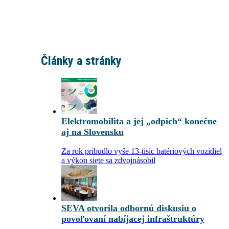
Články a stránky
Elektromobilita a jej „odpich“ konečne
aj na Slovensku
Za rok pribudlo vyše 13-tisíc batériových vozidiel
a výkon siete sa zdvojnásobil
SEVA otvorila odbornú diskusiu o
povoľovaní nabíjacej infraštruktúry