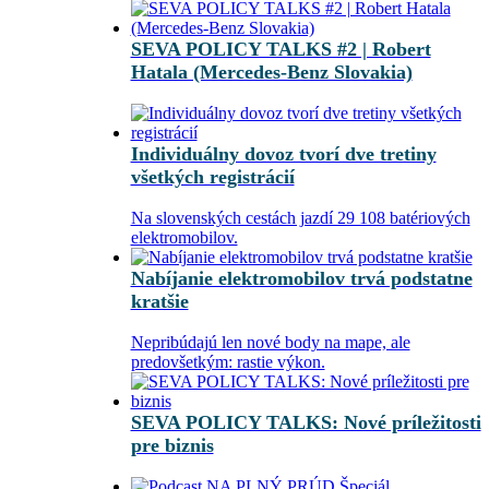
SEVA POLICY TALKS #2 | Robert
Hatala (Mercedes-Benz Slovakia)
Individuálny dovoz tvorí dve tretiny
všetkých registrácií
Na slovenských cestách jazdí 29 108 batériových
elektromobilov.
Nabíjanie elektromobilov trvá podstatne
kratšie
Nepribúdajú len nové body na mape, ale
predovšetkým: rastie výkon.
SEVA POLICY TALKS: Nové príležitosti
pre biznis