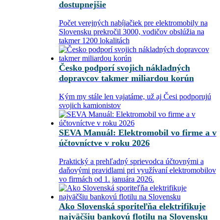
dostupnejšie
Počet verejných nabíjačiek pre elektromobily na
Slovensku prekročil 3000, vodičov obslúžia na
takmer 1200 lokalitách
Česko podporí svojich nákladných
dopravcov takmer miliardou korún
Kým my stále len vajatáme, už aj Česi podporujú
svojich kamionistov
SEVA Manuál: Elektromobil vo firme a v
účtovníctve v roku 2026
Praktický a prehľadný sprievodca účtovnými a
daňovými pravidlami pri využívaní elektromobilov
vo firmách od 1. januára 2026.
Ako Slovenská sporiteľňa elektrifikuje
najväčšiu bankovú flotilu na Slovensku