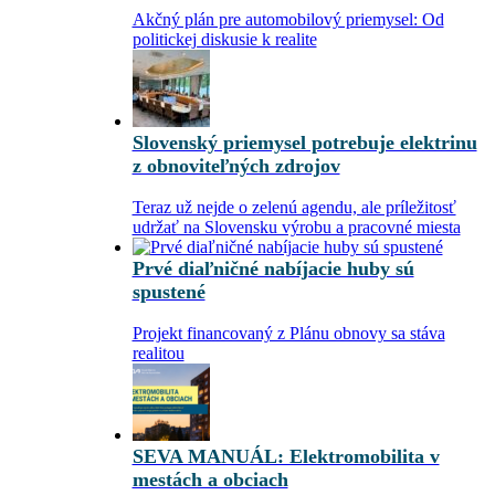
Akčný plán pre automobilový priemysel: Od
politickej diskusie k realite
Slovenský priemysel potrebuje elektrinu
z obnoviteľných zdrojov
Teraz už nejde o zelenú agendu, ale príležitosť
udržať na Slovensku výrobu a pracovné miesta
Prvé diaľničné nabíjacie huby sú
spustené
Projekt financovaný z Plánu obnovy sa stáva
realitou
SEVA MANUÁL: Elektromobilita v
mestách a obciach