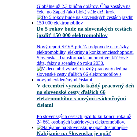
Globálne už 2,3 bilióna dolárov. Čína zostáva na
čele, no Západ (ako blok) stále drží krok
Do 5 rokov bude na slovenských cestách
jazdiť 150 000 elektromobilov
Nový report SEVA prináša odpovede na otázky
elektromobility, elektriny a konkurencieschopnosti
Slovenska. Transformácia automotive: kľúčové
dáta, fakty a scenáre do roku 2030.
V decembri vyrazilo každý pracovný deň
na slovenské cesty ďalších 66
elektromobilov s novými evidenčnými
číslami
Po slovenských cestách jazdilo ku koncu roka už
24 661 osobných batériových elektromobilov.
Nabíjanie na Slovensku je opäť