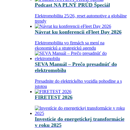
Podcast NA PLNÝ PRÚD Špeciál
Elektromobilita 25/26, reset automotive a globálne
trendy
Návrat ku konferencii eFleet Day 2026
Elektromobilita vo firmách sa mení na
ekonomickú a strategickú agendu
SEVA Manuál – Prečo presadnúť do
elektromobilu
Presadnite do elektrického vozidla pohodlne a s
istotou
FIRETEST 2026
Investície do energetickej transformácie
v roku 2025