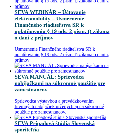
SEVA WEBINÁR – Účtovanie
elektromobility – Usmernenie
Finančného riaditeľstva SR k
uplatňovaniu § 19 ods. 2 písm. t) zákona
o dani z príjmov
Usmernenie Finančného riaditeľstva SR k
uplatňovaniu § 19 ods. 2 písm. t) zákona o dani z
príjmov
SEVA MANUÁL: Sprievodca
nabíjačkami na súkromné použitie pre
zamestnancov
Sprievodca výstavbou a prevádzkovaním
firemných nabíjačiek určených aj na súkromné
použitie pre zamestnancov.
SEVA Prípadová štúdia Slovenská
sporiteľňa