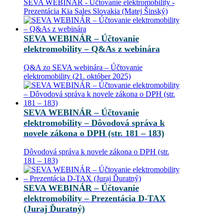
SEVA WEBINÁR - Účtovanie elektromobility -
Prezentácia Kia Sales Slovakia (Matej Šinský)
SEVA WEBINÁR – Účtovanie
elektromobility – Q&As z webinára
Q&A zo SEVA webinára – Účtovanie
elektromobility (21. október 2025)
SEVA WEBINÁR – Účtovanie
elektromobility – Dôvodová správa k
novele zákona o DPH (str. 181 – 183)
Dôvodová správa k novele zákona o DPH (str.
181 – 183)
SEVA WEBINÁR – Účtovanie
elektromobility – Prezentácia D-TAX
(Juraj Ďuratný)