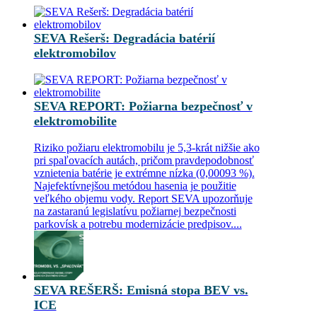
SEVA Rešerš: Degradácia batérií
elektromobilov
SEVA REPORT: Požiarna bezpečnosť v
elektromobilite
Riziko požiaru elektromobilu je 5,3-krát nižšie ako
pri spaľovacích autách, pričom pravdepodobnosť
vznietenia batérie je extrémne nízka (0,00093 %).
Najefektívnejšou metódou hasenia je použitie
veľkého objemu vody. Report SEVA upozorňuje
na zastaranú legislatívu požiarnej bezpečnosti
parkovísk a potrebu modernizácie predpisov....
SEVA REŠERŠ: Emisná stopa BEV vs.
ICE