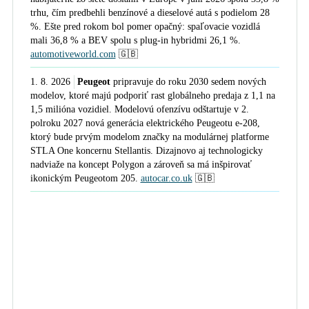
R.Valeková z Duálnej akadémie: Pre
trhu, čím predbehli benzínové a dieselové autá s podielom 28
budúcnosť automotive potrebujeme
%. Ešte pred rokom bol pomer opačný: spaľovacie vozidlá
najmä talentovaných ľudí
mali 36,8 % a BEV spolu s plug-in hybridmi 26,1 %.
automotiveworld.com
🇬🇧
SEVA Špeciál o elektromobilite
1. 8. 2026
Peugeot
pripravuje do roku 2030 sedem nových
všeobecne
modelov, ktoré majú podporiť rast globálneho predaja z 1,1 na
1,5 milióna vozidiel. Modelovú ofenzívu odštartuje v 2.
polroku 2027 nová generácia elektrického Peugeotu e-208,
ktorý bude prvým modelom značky na modulárnej platforme
M.Gonda z Voltia: Majiteľ elektromobilu
STLA One koncernu Stellantis. Dizajnovo aj technologicky
môže ušetriť aj zarobiť s WATTIVA
nadviaže na koncept Polygon a zároveň sa má inšpirovať
ikonickým Peugeotom 205.
autocar.co.uk
🇬🇧
31. 7. 2026
Klimatizácia v elektromobile pri vonkajšej teplote
G.Bizoňová z ČSOB: Novinky v ESG
25 °C zvýši spotrebu približne o 0,5 až 1 kWh/100 km. Pri
reportingu
teplotách nad 30 °C môže ísť o 1 až 2 kWh/100 km. Podľa
EnBW
tak môže v horúčavách skrátiť dojazd približne o 10 až
15 %. Spotrebu klimatizácie možno znížiť parkovaním v tieni,
J.Pleško z AITO: Európske automobilky
krátkym vyvetraním rozpáleného auta a predchladením počas
zleniveli a zaspali
nabíjania.
EnBW
odporúča automatický režim a teplotu kabíny
najviac o 6 °C nižšiu než vonku. Pri rýchlosti nad 70 až 100