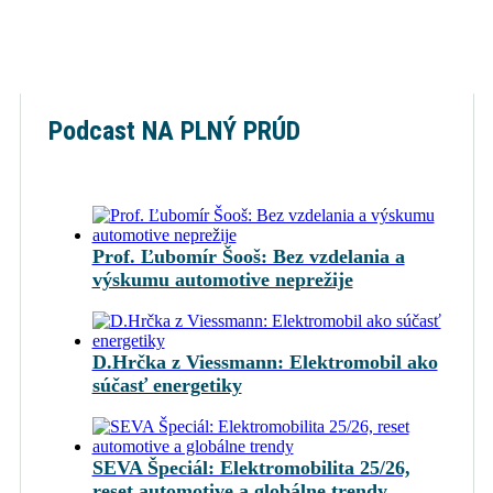
Podcast NA PLNÝ PRÚD
Prof. Ľubomír Šooš: Bez vzdelania a
výskumu automotive neprežije
D.Hrčka z Viessmann: Elektromobil ako
súčasť energetiky
SEVA Špeciál: Elektromobilita 25/26,
reset automotive a globálne trendy