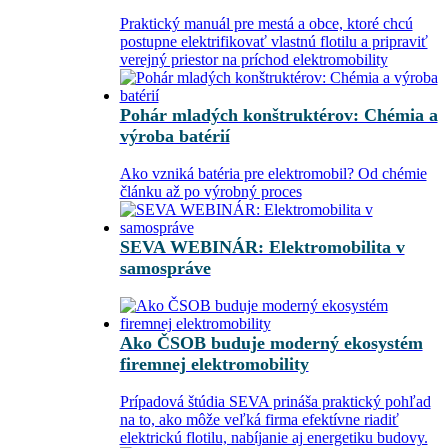
Praktický manuál pre mestá a obce, ktoré chcú
postupne elektrifikovať vlastnú flotilu a pripraviť
verejný priestor na príchod elektromobility
Pohár mladých konštruktérov: Chémia a
výroba batérií
Ako vzniká batéria pre elektromobil? Od chémie
článku až po výrobný proces
SEVA WEBINÁR: Elektromobilita v
samospráve
Ako ČSOB buduje moderný ekosystém
firemnej elektromobility
Prípadová štúdia SEVA prináša praktický pohľad
na to, ako môže veľká firma efektívne riadiť
elektrickú flotilu, nabíjanie aj energetiku budovy.