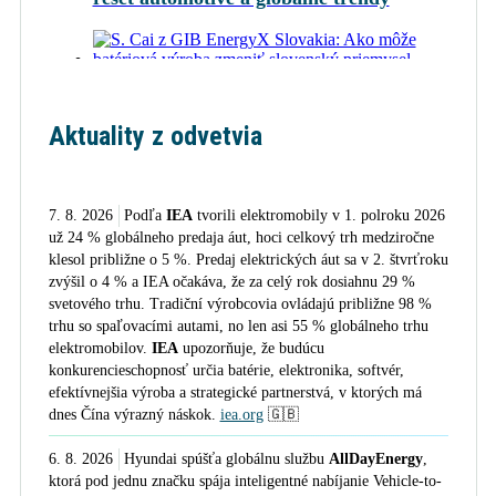
S. Cai z GIB EnergyX Slovakia: Ako
môže batériová výroba zmeniť slovenský
priemysel
Aktuality z odvetvia
B.de Brey z ElaadNL: Elektromobily
7. 8. 2026
Podľa
IEA
tvorili elektromobily v 1. polroku 2026
pomáhajú stabilite distribučných sietí
už 24 % globálneho predaja áut, hoci celkový trh medziročne
klesol približne o 5 %. Predaj elektrických áut sa v 2. štvrťroku
zvýšil o 4 % a IEA očakáva, že za celý rok dosiahnu 29 %
svetového trhu. Tradiční výrobcovia ovládajú približne 98 %
M. Šinský z Kia Sales Slovakia: Pri aute
trhu so spaľovacími autami, no len asi 55 % globálneho trhu
nerozhoduje cenovka, ale TCO
elektromobilov.
IEA
upozorňuje, že budúcu
konkurencieschopnosť určia batérie, elektronika, softvér,
efektívnejšia výroba a strategické partnerstvá, v ktorých má
dnes Čína výrazný náskok.
iea.org
🇬🇧
M.Kok z Utrechtu: V mestách je kľúčové
inteligentné verejné nabíjanie na
6. 8. 2026
Hyundai spúšťa globálnu službu
AllDayEnergy
,
parkoviskách
ktorá pod jednu značku spája inteligentné nabíjanie Vehicle-to-