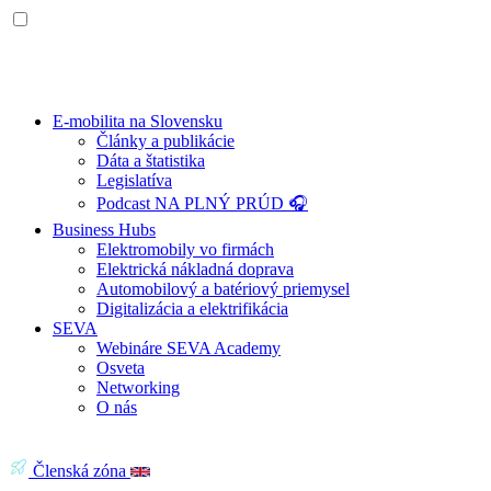
E-mobilita na Slovensku
Články a publikácie
Dáta a štatistika
Legislatíva
Podcast NA PLNÝ PRÚD 🎧
Business Hubs
Elektromobily vo firmách
Elektrická nákladná doprava
Automobilový a batériový priemysel
Digitalizácia a elektrifikácia
SEVA
Webináre SEVA Academy
Osveta
Networking
O nás
Členská zóna