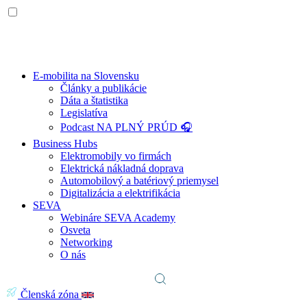
E-mobilita na Slovensku
Články a publikácie
Dáta a štatistika
Legislatíva
Podcast NA PLNÝ PRÚD 🎧
Business Hubs
Elektromobily vo firmách
Elektrická nákladná doprava
Automobilový a batériový priemysel
Digitalizácia a elektrifikácia
SEVA
Webináre SEVA Academy
Osveta
Networking
O nás
Členská zóna