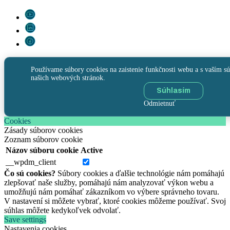
Používame súbory cookies na zaistenie funkčnosti webu a s vaším sú
našich webových stránok.
Súhlasím
Odmietnuť
Cookies
Zásady súborov cookies
Zoznam súborov cookie
Názov súboru cookie
Active
__wpdm_client
Čo sú cookies?
Súbory cookies a ďalšie technológie nám pomáhajú
zlepšovať naše služby, pomáhajú nám analyzovať výkon webu a
umožňujú nám pomáhať zákazníkom vo výbere správneho tovaru.
V nastavení si môžete vybrať, ktoré cookies môžeme používať. Svoj
súhlas môžete kedykoľvek odvolať.
Save settings
Nastavenia cookies