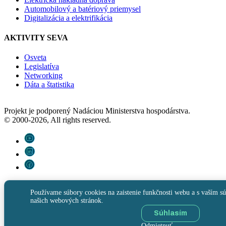
Automobilový a batériový priemysel
Digitalizácia a elektrifikácia
AKTIVITY SEVA
Osveta
Legislatíva
Networking
Dáta a štatistika
Projekt je podporený Nadáciou Ministerstva hospodárstva.
© 2000-2026, All rights reserved.
Používame súbory cookies na zaistenie funkčnosti webu a s vaším sú
našich webových stránok.
Súhlasím
Odmietnuť