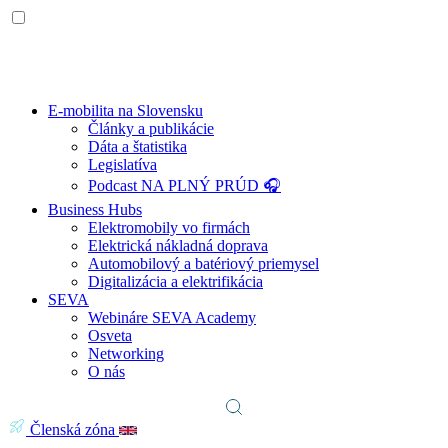
E-mobilita na Slovensku
Články a publikácie
Dáta a štatistika
Legislatíva
Podcast NA PLNÝ PRÚD 🎧
Business Hubs
Elektromobily vo firmách
Elektrická nákladná doprava
Automobilový a batériový priemysel
Digitalizácia a elektrifikácia
SEVA
Webináre SEVA Academy
Osveta
Networking
O nás
Členská zóna