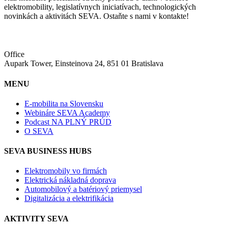
elektromobility, legislatívnych iniciatívach, technologických
novinkách a aktivitách SEVA. Ostaňte s nami v kontakte!
Office
Aupark Tower, Einsteinova 24, 851 01 Bratislava
MENU
E-mobilita na Slovensku
Webináre SEVA Academy
Podcast NA PLNÝ PRÚD
O SEVA
SEVA BUSINESS HUBS
Elektromobily vo firmách
Elektrická nákladná doprava
Automobilový a batériový priemysel
Digitalizácia a elektrifikácia
AKTIVITY SEVA