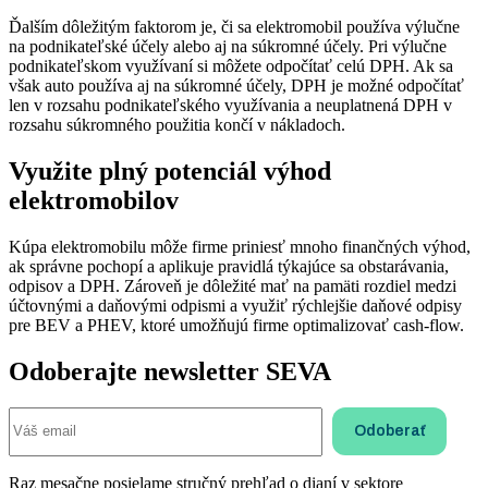
Ďalším dôležitým faktorom je, či sa elektromobil používa výlučne
na podnikateľské účely alebo aj na súkromné účely. Pri výlučne
podnikateľskom využívaní si môžete odpočítať celú DPH. Ak sa
však auto používa aj na súkromné účely, DPH je možné odpočítať
len v rozsahu podnikateľského využívania a neuplatnená DPH v
rozsahu súkromného použitia končí v nákladoch.
Využite plný potenciál výhod
elektromobilov
Kúpa elektromobilu môže firme priniesť mnoho finančných výhod,
ak správne pochopí a aplikuje pravidlá týkajúce sa obstarávania,
odpisov a DPH. Zároveň je dôležité mať na pamäti rozdiel medzi
účtovnými a daňovými odpismi a využiť rýchlejšie daňové odpisy
pre BEV a PHEV, ktoré umožňujú firme optimalizovať cash-flow.
Odoberajte newsletter SEVA
Raz mesačne posielame stručný prehľad o dianí v sektore