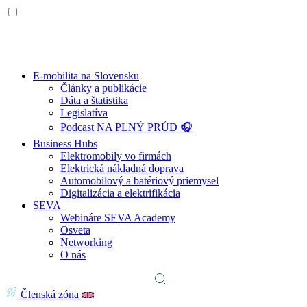
E-mobilita na Slovensku
Články a publikácie
Dáta a štatistika
Legislatíva
Podcast NA PLNÝ PRÚD 🎧
Business Hubs
Elektromobily vo firmách
Elektrická nákladná doprava
Automobilový a batériový priemysel
Digitalizácia a elektrifikácia
SEVA
Webináre SEVA Academy
Osveta
Networking
O nás
Členská zóna