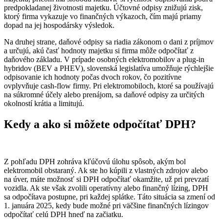
predpokladanej životnosti majetku. Účtovné odpisy znižujú zisk,
ktorý firma vykazuje vo finančných výkazoch, čím majú priamy
dopad na jej hospodársky výsledok.
Na druhej strane, daňové odpisy sa riadia zákonom o dani z príjmov
a určujú, akú časť hodnoty majetku si firma môže odpočítať z
daňového základu. V prípade osobných elektromobilov a plug-in
hybridov (BEV a PHEV), slovenská legislatíva umožňuje rýchlejšie
odpisovanie ich hodnoty počas dvoch rokov, čo pozitívne
ovplyvňuje cash-flow firmy. Pri elektromobiloch, ktoré sa používajú
na súkromné účely alebo prenájom, sa daňové odpisy za určitých
okolností krátia a limitujú.
Kedy a ako si môžete odpočítať DPH?
Z pohľadu DPH zohráva kľúčovú úlohu spôsob, akým bol
elektromobil obstaraný. Ak ste ho kúpili z vlastných zdrojov alebo
na úver, máte možnosť si DPH odpočítať okamžite, už pri prevzatí
vozidla. Ak ste však zvolili operatívny alebo finančný lízing, DPH
sa odpočítava postupne, pri každej splátke. Táto situácia sa zmení od
1. januára 2025, kedy bude možné pri väčšine finančných lízingov
odpočítať celú DPH hneď na začiatku.