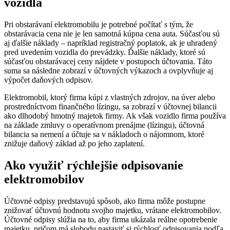
vozidla
Pri obstarávaní elektromobilu je potrebné počítať s tým, že
obstarávacia cena nie je len samotná kúpna cena auta. Súčasťou sú
aj ďalšie náklady – napríklad registračný poplatok, ak je uhradený
pred uvedením vozidla do prevádzky. Ďalšie náklady, ktoré sú
súčasťou obstarávacej ceny nájdete v postupoch účtovania. Táto
suma sa následne zobrazí v účtovných výkazoch a ovplyvňuje aj
výpočet daňových odpisov.
Elektromobil, ktorý firma kúpi z vlastných zdrojov, na úver alebo
prostredníctvom finančného lízingu, sa zobrazí v účtovnej bilancii
ako dlhodobý hmotný majetok firmy. Ak však vozidlo firma používa
na základe zmluvy o operatívnom prenájme (lízingu), účtovná
bilancia sa nemení a účtuje sa v nákladoch o nájomnom, ktoré
znižuje daňový základ až po jeho zaplatení.
Ako využiť rýchlejšie odpisovanie
elektromobilov
Účtovné odpisy predstavujú spôsob, ako firma môže postupne
znižovať účtovnú hodnotu svojho majetku, vrátane elektromobilov.
Účtovné odpisy slúžia na to, aby firma ukázala reálne opotrebenie
majetku, pričom má slobodu nastaviť si rýchlosť odpisovania podľa