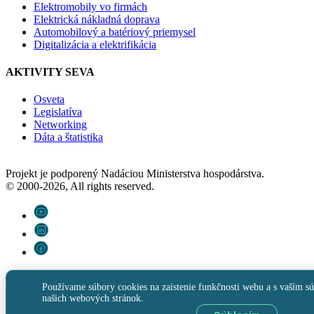
Elektromobily vo firmách
Elektrická nákladná doprava
Automobilový a batériový priemysel
Digitalizácia a elektrifikácia
AKTIVITY SEVA
Osveta
Legislatíva
Networking
Dáta a štatistika
Projekt je podporený Nadáciou Ministerstva hospodárstva.
© 2000-2026, All rights reserved.
Používame súbory cookies na zaistenie funkčnosti webu a s vaším sú
našich webových stránok.