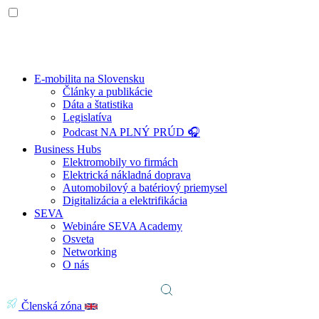
E-mobilita na Slovensku
Články a publikácie
Dáta a štatistika
Legislatíva
Podcast NA PLNÝ PRÚD 🎧
Business Hubs
Elektromobily vo firmách
Elektrická nákladná doprava
Automobilový a batériový priemysel
Digitalizácia a elektrifikácia
SEVA
Webináre SEVA Academy
Osveta
Networking
O nás
Členská zóna