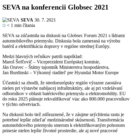
SEVA na konferencii Globsec 2021
SEVA
30. 7. 2021
< 1
min čítania
SEVA sa zúčastnila na diskusii na Globsec Forum 2021 s lídrami
automobilového priemyslu. Diskusia bola zameraná na výrobu
batérií a elektrifikácia dopravy v regióne strednej Európy.
Medzi hlavných rečníkov patrili napríklad:
Maroš Šefčovič – Viceprezident Európskej komisie,
Ján Oravec – Štátny tajomník Ministerstva hospodárstva,
Jan Burdinski – Výkonný riaditeľ pre Hyundai Motor Europe
Účastníci sa zhodli, že stredoeurópsky región výrazne zaostáva
nielen pri výstavbe nabíjacej infraštruktúry, ale aj pri vzdelávaní
odborníkov v oblasti batériového priemyslu a elektromobility. EU
do roku 2025 plánuje rekvalifikovať viac ako 800.000 pracovníkov
v týchto odvetviach.
Na diskusii bolo tiež zdôraznené, že v záujme urýchlenia rastu je
potrebné lepšie zdieľať medzinárodné skúsenosti. Transformácia
automobilového priemyslu smerom k elektrifikovaným pohonom
prinesie nielen lepšie životné prostredie, ale aj nové pracovné