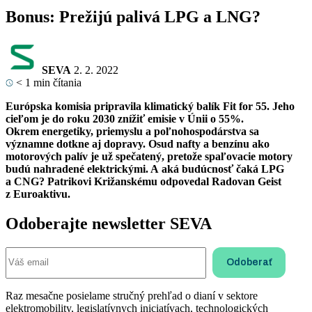
Bonus: Prežijú palivá LPG a LNG?
SEVA
2. 2. 2022
< 1
min čítania
Európska komisia pripravila klimatický balík Fit for 55. Jeho
cieľom je do roku 2030 znížiť emisie v Únii o 55%.
Okrem energetiky, priemyslu a poľnohospodárstva sa
významne dotkne aj dopravy. Osud nafty a benzínu ako
motorových palív je už spečatený, pretože spaľovacie motory
budú nahradené elektrickými. A aká budúcnosť čaká LPG
a CNG? Patrikovi Križanskému odpovedal Radovan Geist
z Euroaktivu.
Odoberajte newsletter SEVA
Raz mesačne posielame stručný prehľad o dianí v sektore
elektromobility, legislatívnych iniciatívach, technologických