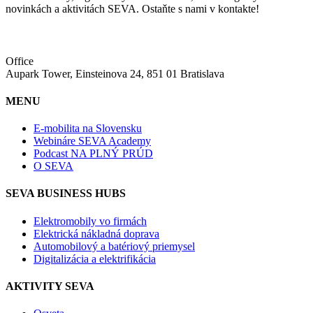
novinkách a aktivitách SEVA. Ostaňte s nami v kontakte!
Office
Aupark Tower, Einsteinova 24, 851 01 Bratislava
MENU
E-mobilita na Slovensku
Webináre SEVA Academy
Podcast NA PLNÝ PRÚD
O SEVA
SEVA BUSINESS HUBS
Elektromobily vo firmách
Elektrická nákladná doprava
Automobilový a batériový priemysel
Digitalizácia a elektrifikácia
AKTIVITY SEVA