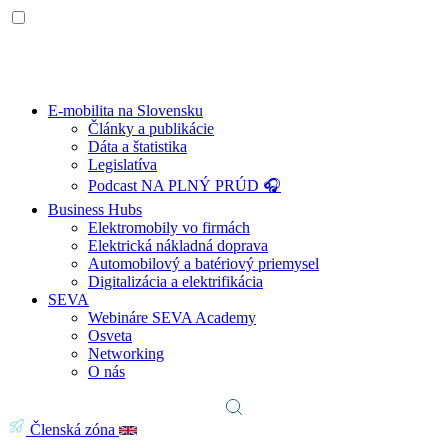
E-mobilita na Slovensku
Články a publikácie
Dáta a štatistika
Legislatíva
Podcast NA PLNÝ PRÚD 🎧
Business Hubs
Elektromobily vo firmách
Elektrická nákladná doprava
Automobilový a batériový priemysel
Digitalizácia a elektrifikácia
SEVA
Webináre SEVA Academy
Osveta
Networking
O nás
Členská zóna