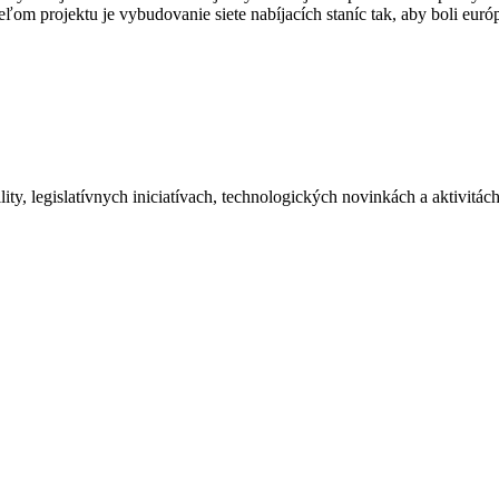
om projektu je vybudovanie siete nabíjacích staníc tak, aby boli euró
ity, legislatívnych iniciatívach, technologických novinkách a aktivitá