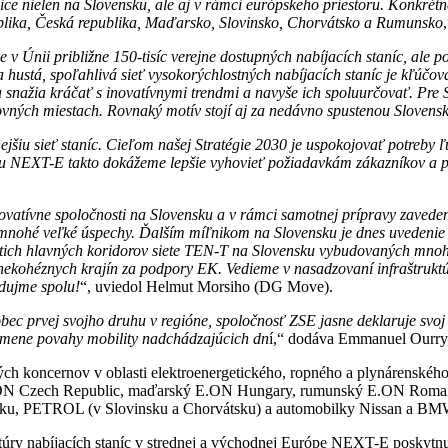
nice nielen na Slovensku, ale aj v rámci európskeho priestoru. Konkré
ublika, Česká republika, Maďarsko, Slovinsko, Chorvátsko a Rumunsko
v Únii približne 150-tisíc verejne dostupných nabíjacích staníc, ale
 a hustá, spoľahlivá sieť vysokorýchlostných nabíjacích staníc je kľúč
 sa snažia kráčať s inovatívnymi trendmi a navyše ich spoluurčovať. Pr
ovných miestach. Rovnaký motív stojí aj za nedávno spustenou Slovensk
iu sieť staníc. Cieľom našej Stratégie 2030 je uspokojovať potreby ľu
ektu NEXT-E takto dokážeme lepšie vyhovieť požiadavkám zákazníkov a p
vne spoločnosti na Slovensku a v rámci samotnej prípravy zavedenia
i mnohé veľké úspechy. Ďalším míľnikom na Slovensku je dnes uvedenie
tich hlavných koridorov siete TEN-T na Slovensku vybudovaných mnoho
ekohéznych krajín za podpory EK. Vedieme v nasadzovaní infraštruktúr
edujme spolu!
“, uviedol Helmut Morsiho (DG Move).
ôbec prvej svojho druhu v regióne, spoločnosť ZSE jasne deklaruje svoj
k zmene povahy mobility nadchádzajúcich dn
í,“ dodáva Emmanuel Ourry,
ch koncernov v oblasti elektroenergetického, ropného a plynárenského
.ON Czech Republic, maďarský E.ON Hungary, rumunský E.ON Romani
vátsku, PETROL (v Slovinsku a Chorvátsku) a automobilky Nissan a BM
ktúry nabíjacích staníc v strednej a východnej Európe NEXT-E poskytnu