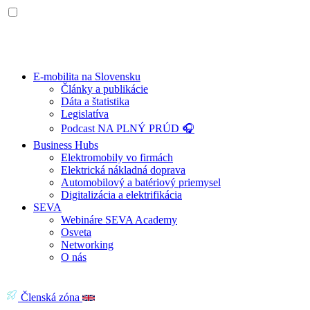
E-mobilita na Slovensku
Články a publikácie
Dáta a štatistika
Legislatíva
Podcast NA PLNÝ PRÚD 🎧
Business Hubs
Elektromobily vo firmách
Elektrická nákladná doprava
Automobilový a batériový priemysel
Digitalizácia a elektrifikácia
SEVA
Webináre SEVA Academy
Osveta
Networking
O nás
Členská zóna