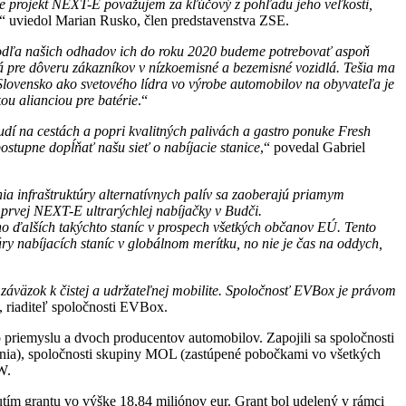
tne projekt NEXT-E považujem za kľúčový z pohľadu jeho veľkosti,
,“ uviedol Marian Rusko, člen predstavenstva ZSE.
 podľa našich odhadov ich do roku 2020 budeme potrebovať aspoň
ová pre dôveru zákazníkov v nízkoemisné a bezemisné vozidlá. Tešia ma
e Slovensko ako svetového lídra vo výrobe automobilov na obyvateľa je
ou alianciou pre batérie
.“
dí na cestách a popri kvalitných palivách a gastro ponuke Fresh
ostupne dopĺňať našu sieť o nabíjacie stanice
,“ povedal Gabriel
 infraštruktúry alternatívnych palív sa zaoberajú priamym
 prvej NEXT-E ultrarýchlej nabíjačky v Budči.
 ďalších takýchto staníc v prospech všetkých občanov EÚ. Tento
y nabíjacích staníc v globálnom merítku, no nie je čas na oddych,
 záväzok k čistej a udržateľnej mobilite. Spoločnosť EVBox je právom
 riaditeľ spoločnosti EVBox.
 priemyslu a dvoch producentov automobilov. Zapojili sa spoločnosti
a), spoločnosti skupiny MOL (zastúpené pobočkami vo všetkých
W.
tím grantu vo výške 18,84 miliónov eur. Grant bol udelený v rámci