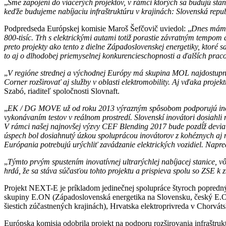
„
Sme zapojení do viacerých projektov, v rámci ktorých sa budujú sta
keďže budujeme nabíjaciu infraštruktúru v krajinách: Slovenská rep
Podpredseda Európskej komisie Maroš Šefčovič uviedol: „
Dnes máme 
800-tisíc. Trh s elektrickými autami totiž porastie závratným tempom
preto projekty ako tento z dielne Západoslovenskej energetiky, ktoré
to aj o dlhodobej priemyselnej konkurencieschopnosti a ďalších prac
„
V regióne strednej a východnej Európy má skupina MOL najdostupnejš
Corner rozširovať aj služby v oblasti elektromobility. Aj vďaka proj
Szabó, riaditeľ spoločnosti Slovnaft.
„
EK / DG MOVE už od roku 2013 výrazným spôsobom podporujú inovatí
vykonávaním testov v reálnom prostredí. Slovenskí inovátori dosiahl
V rámci našej najnovšej výzvy CEF Blending 2017 bude pozdĺž devia
úspech bol dosiahnutý úzkou spoluprácou inovátorov z kohéznych aj n
Európania potrebujú urýchliť zavádzanie elektrických vozidiel. Napr
„
Týmto prvým spustením inovatívnej ultrarýchlej nabíjacej stanice, v
hrdá, že sa stáva súčasťou tohto projektu a prispieva spolu so ZSE 
Projekt NEXT-E je príkladom jedinečnej spolupráce štyroch popredný
skupiny E.ON (Západoslovenská energetika na Slovensku, český E
šiestich zúčastnených krajinách), Hrvatska elektroprivreda v Chor
Európska komisia odobrila projekt na podporu rozširovania infraštru