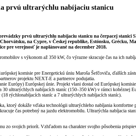
 prvú ultrarýchlu nabíjaciu stanicu
vádzky prvú ultrarýchlu nabíjaciu stanicu na čerpacej stanici Slo
u, Chorvátsku, na Cypre, v Českej republike, Estónsku, Grécku, M
ice pre verejnosť je naplánované na december 2018.
ktromobilov s výkonom až 350 kW, čo výrazne skracuje čas na ich nabíja
Európskej komisie pre Energetickú úniu Maroša Šefčoviča, ďalších zá
j partnerov projektu NEXT-E a partnerov podujatia.
e Európy) Európskej únie. Projekt vlani dostal od Európskej komisie d
a 30 ultrarýchlych nabíjacích staníc (150–350 kW) v rámci kohéznej E
8 rýchlonabíjacích staníc a 7 ultrarýchlych nabíjacích staníc).
ka, ktorý dokáže vďaka technológii ultrarýchleho nabíjania komfortne 
skracuje čas potrebný na jazdu elektromobilu. Ultrarýchla nabíjacia sta
dnu zo svojich priorít. Vzhľadom na charakter svojho pôsobenia pris