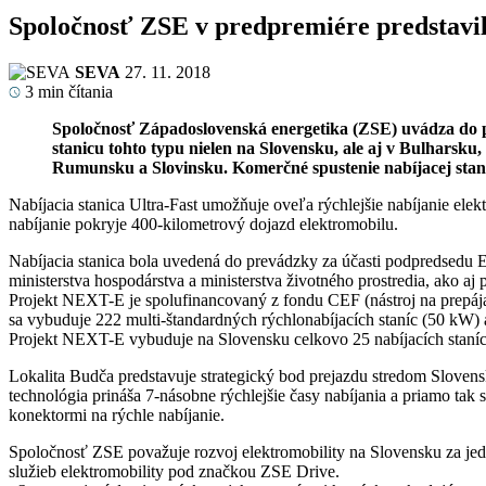
Spoločnosť ZSE v predpremiére predstavila
SEVA
27. 11. 2018
3
min čítania
Spoločnosť Západoslovenská energetika (ZSE) uvádza do pre
stanicu tohto typu nielen na Slovensku, ale aj v Bulharsk
Rumunsku a Slovinsku. Komerčné spustenie nabíjacej stan
Nabíjacia stanica Ultra-Fast umožňuje oveľa rýchlejšie nabíjanie ele
nabíjanie pokryje 400-kilometrový dojazd elektromobilu.
Nabíjacia stanica bola uvedená do prevádzky za účasti podpredsedu 
ministerstva hospodárstva a ministerstva životného prostredia, ako a
Projekt NEXT-E je spolufinancovaný z fondu CEF (nástroj na prepájani
sa vybuduje 222 multi-štandardných rýchlonabíjacích staníc (50 kW) 
Projekt NEXT-E vybuduje na Slovensku celkovo 25 nabíjacích staníc (1
Lokalita Budča predstavuje strategický bod prejazdu stredom Slovens
technológia prináša 7-násobne rýchlejšie časy nabíjania a priamo tak 
konektormi na rýchle nabíjanie.
Spoločnosť ZSE považuje rozvoj elektromobility na Slovensku za je
služieb elektromobility pod značkou ZSE Drive.