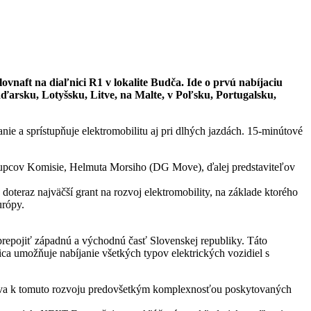
vnaft na diaľnici R1 v lokalite Budča. Ide o prvú nabíjaciu
aďarsku, Lotyšsku, Litve, na Malte, v Poľsku, Portugalsku,
nie a sprístupňuje elektromobilitu aj pri dlhých jazdách. 15-minútové
stupcov Komisie, Helmuta Morsiho (DG Move), ďalej predstaviteľov
oteraz najväčší grant na rozvoj elektromobility, na základe ktorého
urópy.
prepojiť západnú a východnú časť Slovenskej republiky. Táto
nica umožňuje nabíjanie všetkých typov elektrických vozidiel s
pieva k tomuto rozvoju predovšetkým komplexnosťou poskytovaných