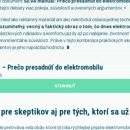
vý dokument
SEVA manuál: Prečo presadnúť do elektromobi
 tejto debaty viac pokoja, súvislostí a overených argumentov. ⚡
ikol ako reklamný materiál ani ako nekritická oslava jednej tech
ozumiteľný, vecný a faktický obraz o tom, čo dnes elektro
ádzkových nákladov a komfortu jazdy až po nabíjanie, životnosť 
ironmentálne súvislosti. Práve v tejto kombinácii praktických s
tov je jeho najväčšia hodnota. 🔋
– Prečo presadnúť do elektromobilu
B
STIAHNUŤ
re skeptikov aj pre tých, ktorí sa už
 pretrváva veľa obáv, ktoré brzdia rýchlejšie prijatie elektromobil