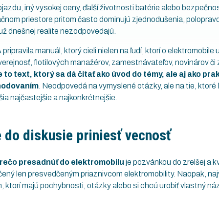
azdu, iný vysokej ceny, ďalší životnosti batérie alebo bezpečnos
mačnom priestore pritom často dominujú zjednodušenia, polopravd
 už dnešnej realite nezodpovedajú.
ripravila manuál, ktorý cieli nielen na ľudí, ktorí o elektromobile 
 verejnosť, flotilových manažérov, zamestnávateľov, novinárov č
 to text, ktorý sa dá čítať ako úvod do témy, ale aj ako pra
hodovaním
. Neodpovedá na vymyslené otázky, ale na tie, ktoré ľ
ešia najčastejšie a najkonkrétnejšie.
do diskusie priniesť vecnosť
rečo presadnúť do elektromobilu
je pozvánkou do zrelšej a kv
určený len presvedčeným priaznivcom elektromobility. Naopak, na
, ktorí majú pochybnosti, otázky alebo si chcú urobiť vlastný ná