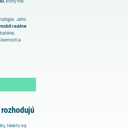
lu
, ktorý má
nológie. Jeho
mobil reálne
batérie,
kúseností a
 rozhodujú
ity. Niekto sa