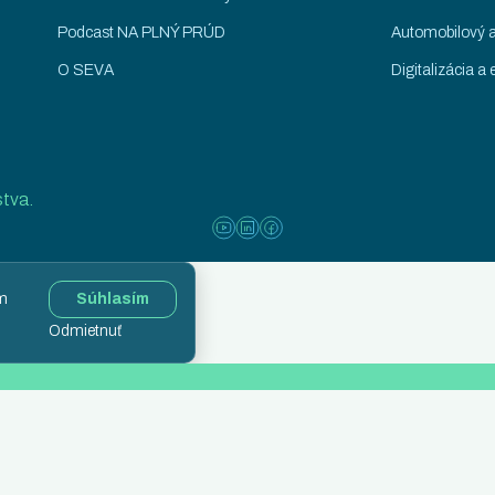
Podcast NA PLNÝ PRÚD
Automobilový a
O SEVA
Digitalizácia a e
stva.
ím
Súhlasím
Odmietnuť