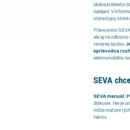
obáva krátkeho doj
nabíjaní. V infor
stereotypy, ktoré
Práve preto SEVA p
ale aj na odbornú
verejnej správy.
Je
sprievodca roz
elektromobilite ri
SEVA chce 
SEVA manuál: P
diskusie. Nie je 
môže mať pre tých
faktov.