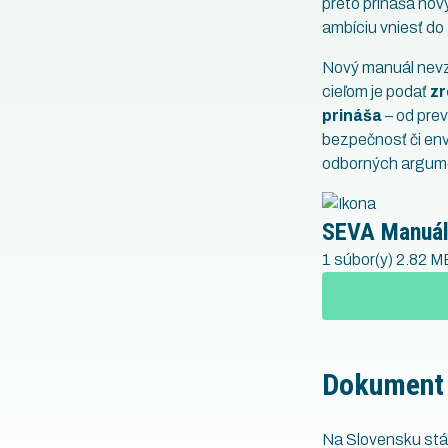
preto prináša no
ambíciu vniesť do
Nový manuál nevzn
cieľom je podať
zr
prináša
– od prev
bezpečnosť či env
odborných argumen
SEVA Manuál 
1 súbor(y)
2.82 M
Dokument p
Na Slovensku stále