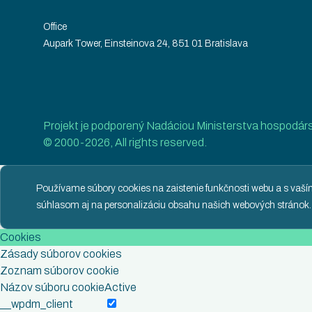
Office
Aupark Tower, Einsteinova 24, 851 01 Bratislava
Projekt je podporený Nadáciou Ministerstva hospodár
© 2000-2026, All rights reserved.
Používame súbory cookies na zaistenie funkčnosti webu a s vaš
súhlasom aj na personalizáciu obsahu našich webových stránok.
Cookies
Zásady súborov cookies
Zoznam súborov cookie
Názov súboru cookie
Active
__wpdm_client