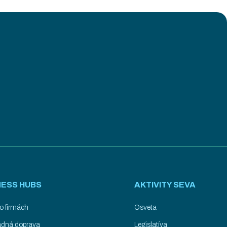
NESS HUBS
AKTIVITY SEVA
o firmách
Osveta
ladná doprava
Legislatíva