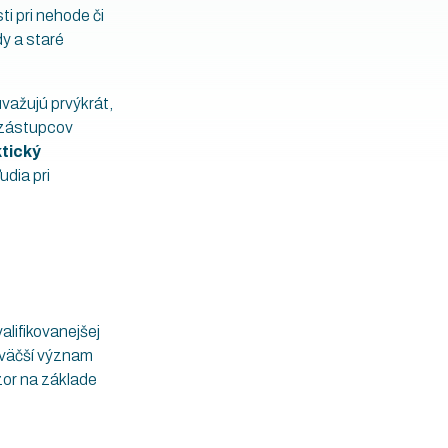
ti pri nehode či
y a staré
uvažujú prvýkrát,
i zástupcov
ktický
udia pri
alifikovanejšej
jväčší význam
zor na základe