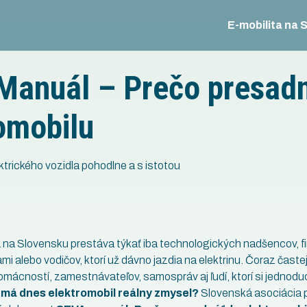
E-mobilita na 
Manuál – Prečo presadn
omobilu
ktrického vozidla pohodlne a s istotou
6
a na Slovensku prestáva týkať iba technologických nadšencov, fi
lami alebo vodičov, ktorí už dávno jazdia na elektrinu. Čoraz časte
ácností, zamestnávateľov, samospráv aj ľudí, ktorí si jednodu
:
má dnes elektromobil reálny zmysel?
Slovenská asociácia p