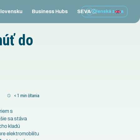
Slovensku
Business Hubs
SEVA
Členská zóna
úť do
< 1
min čítania
riem s
jšie sa stáva
cho kladú
re elektromobilitu