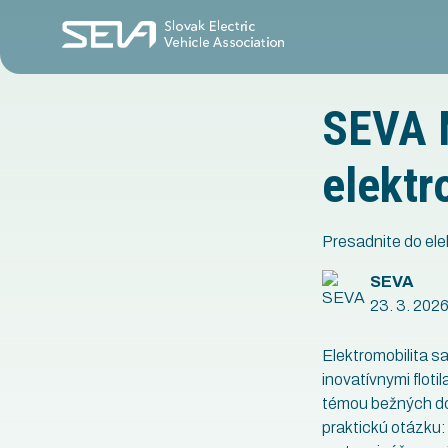
SEVA 
elektr
Presadnite do ele
SEVA
23. 3. 202
Elektromobilita s
inovatívnymi floti
témou bežných dom
praktickú otázku