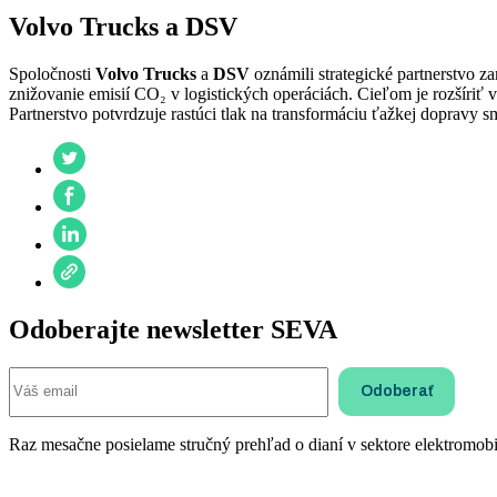
Volvo Trucks a DSV
Spoločnosti
Volvo Trucks
a
DSV
oznámili strategické partnerstvo z
znižovanie emisií CO₂ v logistických operáciách. Cieľom je rozšíri
Partnerstvo potvrdzuje rastúci tlak na transformáciu ťažkej dopravy 
Odoberajte newsletter SEVA
Raz mesačne posielame stručný prehľad o dianí v sektore elektromobil