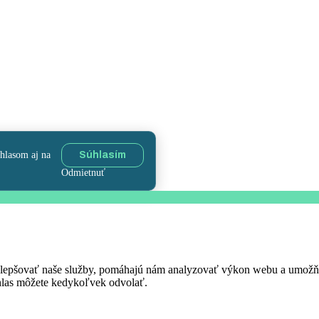
úhlasom aj na
Súhlasím
Odmietnuť
 zlepšovať naše služby, pomáhajú nám analyzovať výkon webu a umož
úhlas môžete kedykoľvek odvolať.