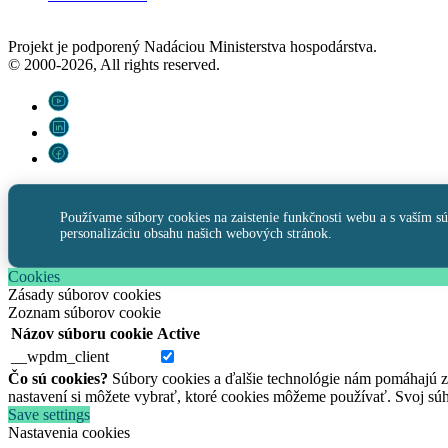
Projekt je podporený Nadáciou Ministerstva hospodárstva.
© 2000-2026, All rights reserved.
Používame súbory cookies na zaistenie funkčnosti webu a s vaším s
personalizáciu obsahu našich webových stránok.
Cookies
Zásady súborov cookies
Zoznam súborov cookie
Názov súboru cookie
Active
__wpdm_client
Čo sú cookies?
Súbory cookies a ďalšie technológie nám pomáhajú
nastavení si môžete vybrať, ktoré cookies môžeme používať. Svoj s
Save settings
Nastavenia cookies