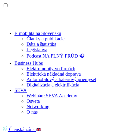
E-mobilita na Slovensku
Články a publikácie
Dáta a štatistika
Legislatíva
Podcast NA PLNÝ PRÚD 🎧
Business Hubs
Elektromobily vo firmách
Elektrická nákladná doprava
Automobilový a batériový priemysel
Digitalizácia a elektrifikácia
SEVA
Webináre SEVA Academy
Osveta
Networking
O nás
Členská zóna