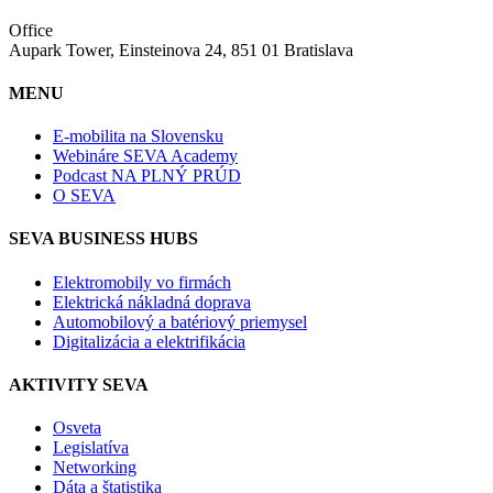
Office
Aupark Tower, Einsteinova 24, 851 01 Bratislava
MENU
E-mobilita na Slovensku
Webináre SEVA Academy
Podcast NA PLNÝ PRÚD
O SEVA
SEVA BUSINESS HUBS
Elektromobily vo firmách
Elektrická nákladná doprava
Automobilový a batériový priemysel
Digitalizácia a elektrifikácia
AKTIVITY SEVA
Osveta
Legislatíva
Networking
Dáta a štatistika