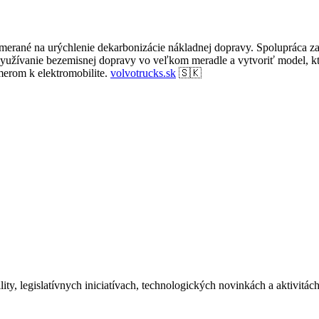
amerané na urýchlenie dekarbonizácie nákladnej dopravy. Spolupráca z
ť využívanie bezemisnej dopravy vo veľkom meradle a vytvoriť model, 
smerom k elektromobilite.
volvotrucks.sk
🇸🇰
ity, legislatívnych iniciatívach, technologických novinkách a aktivitá