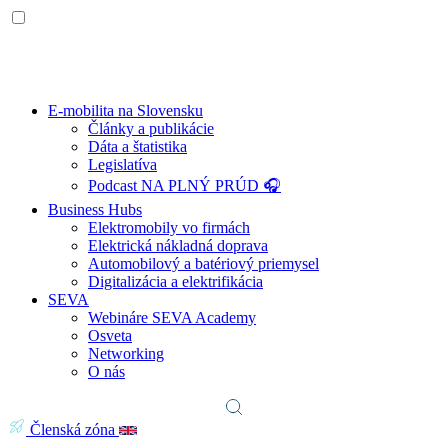
E-mobilita na Slovensku
Články a publikácie
Dáta a štatistika
Legislatíva
Podcast NA PLNÝ PRÚD 🎧
Business Hubs
Elektromobily vo firmách
Elektrická nákladná doprava
Automobilový a batériový priemysel
Digitalizácia a elektrifikácia
SEVA
Webináre SEVA Academy
Osveta
Networking
O nás
Členská zóna