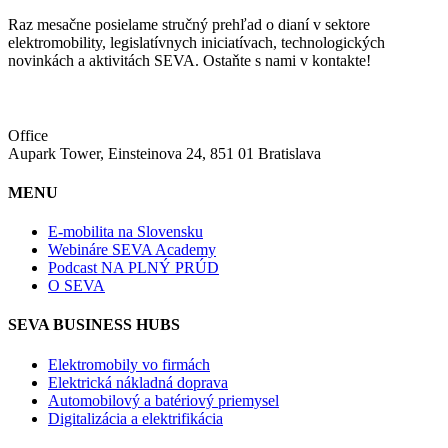
Raz mesačne posielame stručný prehľad o dianí v sektore
elektromobility, legislatívnych iniciatívach, technologických
novinkách a aktivitách SEVA. Ostaňte s nami v kontakte!
Office
Aupark Tower, Einsteinova 24, 851 01 Bratislava
MENU
E-mobilita na Slovensku
Webináre SEVA Academy
Podcast NA PLNÝ PRÚD
O SEVA
SEVA BUSINESS HUBS
Elektromobily vo firmách
Elektrická nákladná doprava
Automobilový a batériový priemysel
Digitalizácia a elektrifikácia