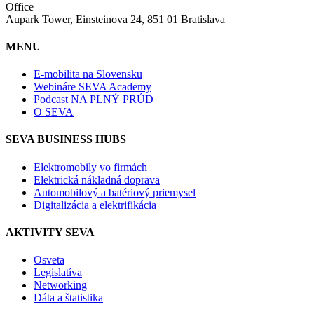
Office
Aupark Tower, Einsteinova 24, 851 01 Bratislava
MENU
E-mobilita na Slovensku
Webináre SEVA Academy
Podcast NA PLNÝ PRÚD
O SEVA
SEVA BUSINESS HUBS
Elektromobily vo firmách
Elektrická nákladná doprava
Automobilový a batériový priemysel
Digitalizácia a elektrifikácia
AKTIVITY SEVA
Osveta
Legislatíva
Networking
Dáta a štatistika