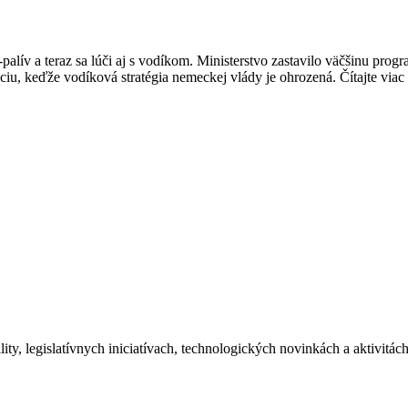
ív a teraz sa lúči aj s vodíkom. Ministerstvo zastavilo väčšinu progr
ciu, keďže vodíková stratégia nemeckej vlády je ohrozená. Čítajte viac
ity, legislatívnych iniciatívach, technologických novinkách a aktivitá