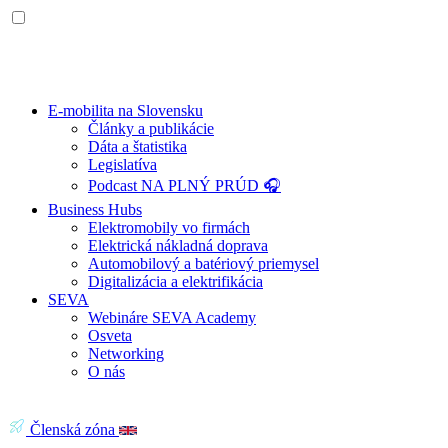
E-mobilita na Slovensku
Články a publikácie
Dáta a štatistika
Legislatíva
Podcast NA PLNÝ PRÚD 🎧
Business Hubs
Elektromobily vo firmách
Elektrická nákladná doprava
Automobilový a batériový priemysel
Digitalizácia a elektrifikácia
SEVA
Webináre SEVA Academy
Osveta
Networking
O nás
Členská zóna