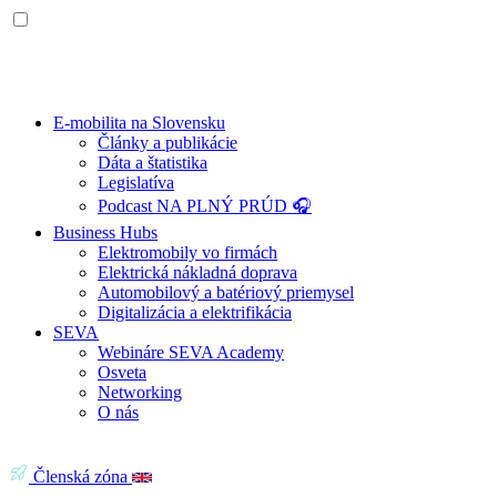
E-mobilita na Slovensku
Články a publikácie
Dáta a štatistika
Legislatíva
Podcast NA PLNÝ PRÚD 🎧
Business Hubs
Elektromobily vo firmách
Elektrická nákladná doprava
Automobilový a batériový priemysel
Digitalizácia a elektrifikácia
SEVA
Webináre SEVA Academy
Osveta
Networking
O nás
Členská zóna