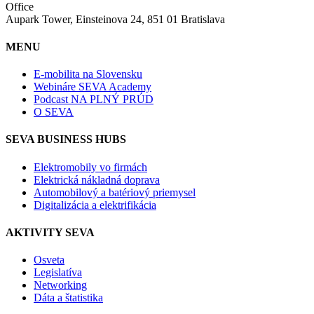
Office
Aupark Tower, Einsteinova 24, 851 01 Bratislava
MENU
E-mobilita na Slovensku
Webináre SEVA Academy
Podcast NA PLNÝ PRÚD
O SEVA
SEVA BUSINESS HUBS
Elektromobily vo firmách
Elektrická nákladná doprava
Automobilový a batériový priemysel
Digitalizácia a elektrifikácia
AKTIVITY SEVA
Osveta
Legislatíva
Networking
Dáta a štatistika