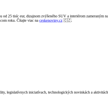
ou od 25 tisíc eur, dizajnom zvýšeného SUV a interiérom zameraným na
com roku. Čítajte viac na
ceskenoviny.cz
🇨🇿.
ity, legislatívnych iniciatívach, technologických novinkách a aktivitá