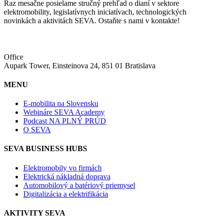
Raz mesačne posielame stručný prehľad o dianí v sektore
elektromobility, legislatívnych iniciatívach, technologických
novinkách a aktivitách SEVA. Ostaňte s nami v kontakte!
Office
Aupark Tower, Einsteinova 24, 851 01 Bratislava
MENU
E-mobilita na Slovensku
Webináre SEVA Academy
Podcast NA PLNÝ PRÚD
O SEVA
SEVA BUSINESS HUBS
Elektromobily vo firmách
Elektrická nákladná doprava
Automobilový a batériový priemysel
Digitalizácia a elektrifikácia
AKTIVITY SEVA