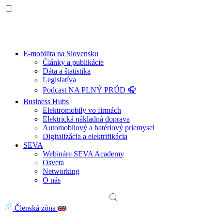
E-mobilita na Slovensku
Články a publikácie
Dáta a štatistika
Legislatíva
Podcast NA PLNÝ PRÚD 🎧
Business Hubs
Elektromobily vo firmách
Elektrická nákladná doprava
Automobilový a batériový priemysel
Digitalizácia a elektrifikácia
SEVA
Webináre SEVA Academy
Osveta
Networking
O nás
Členská zóna