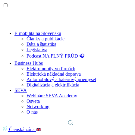
E-mobilita na Slovensku
Články a publikácie
Dáta a štatistika
Legislatíva
Podcast NA PLNÝ PRÚD 🎧
Business Hubs
Elektromobily vo firmách
Elektrická nákladná doprava
Automobilový a batériový priemysel
Digitalizácia a elektrifikácia
SEVA
Webináre SEVA Academy
Osveta
Networking
O nás
Členská zóna