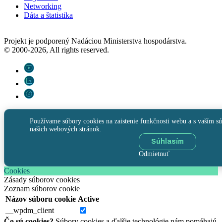
Networking
Dáta a štatistika
Projekt je podporený Nadáciou Ministerstva hospodárstva.
© 2000-2026, All rights reserved.
Používame súbory cookies na zaistenie funkčnosti webu a s vaším sú
našich webových stránok.
Súhlasím
Odmietnuť
Cookies
Zásady súborov cookies
Zoznam súborov cookie
Názov súboru cookie
Active
__wpdm_client
Čo sú cookies?
Súbory cookies a ďalšie technológie nám pomáhajú