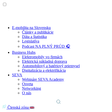
E-mobilita na Slovensku
Články a publikácie
Dáta a štatistika
Legislatíva
Podcast NA PLNÝ PRÚD 🎧
Business Hubs
Elektromobily vo firmách
Elektrická nákladná doprava
Automobilový a batériový priemysel
Digitalizácia a elektrifikácia
SEVA
Webináre SEVA Academy
Osveta
Networking
O nás
Členská zóna