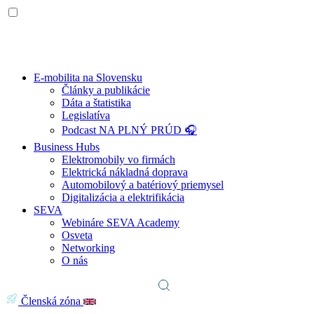
E-mobilita na Slovensku
Články a publikácie
Dáta a štatistika
Legislatíva
Podcast NA PLNÝ PRÚD 🎧
Business Hubs
Elektromobily vo firmách
Elektrická nákladná doprava
Automobilový a batériový priemysel
Digitalizácia a elektrifikácia
SEVA
Webináre SEVA Academy
Osveta
Networking
O nás
Členská zóna