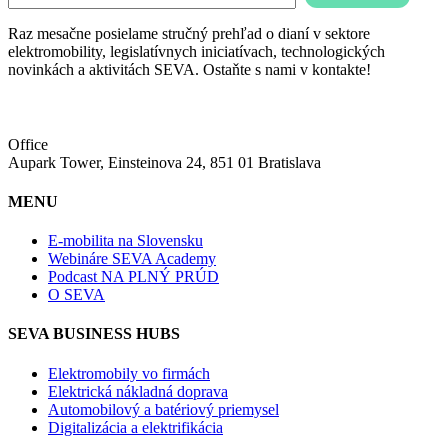
Raz mesačne posielame stručný prehľad o dianí v sektore
elektromobility, legislatívnych iniciatívach, technologických
novinkách a aktivitách SEVA. Ostaňte s nami v kontakte!
Office
Aupark Tower, Einsteinova 24, 851 01 Bratislava
MENU
E-mobilita na Slovensku
Webináre SEVA Academy
Podcast NA PLNÝ PRÚD
O SEVA
SEVA BUSINESS HUBS
Elektromobily vo firmách
Elektrická nákladná doprava
Automobilový a batériový priemysel
Digitalizácia a elektrifikácia