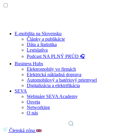
E-mobilita na Slovensku
Články a publikácie
Dáta a štatistika
Legislatíva
Podcast NA PLNÝ PRÚD 🎧
Business Hubs
Elektromobily vo firmách
Elektrická nákladná doprava
Automobilový a batériový priemysel
Digitalizácia a elektrifikácia
SEVA
Webináre SEVA Academy
Osveta
Networking
O nás
Členská zóna