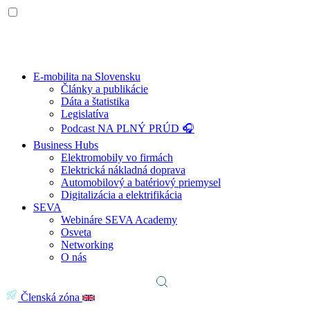
E-mobilita na Slovensku
Články a publikácie
Dáta a štatistika
Legislatíva
Podcast NA PLNÝ PRÚD 🎧
Business Hubs
Elektromobily vo firmách
Elektrická nákladná doprava
Automobilový a batériový priemysel
Digitalizácia a elektrifikácia
SEVA
Webináre SEVA Academy
Osveta
Networking
O nás
Členská zóna