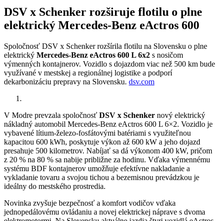
DSV x Schenker rozširuje flotilu o plne
elektrický Mercedes-Benz eActros 600
Spoločnosť DSV x Schenker rozšírila flotilu na Slovensku o plne
elektrický
Mercedes-Benz eActros 600 L 6x2
s nosičom
výmenných kontajnerov. Vozidlo s dojazdom viac než 500 km bude
využívané v mestskej a regionálnej logistike a podporí
dekarbonizáciu prepravy na Slovensku.
dsv.com
V Modre prevzala spoločnosť
DSV x Schenker
nový elektrický
nákladný automobil Mercedes-Benz eActros 600 L 6×2. Vozidlo je
vybavené lítium-železo-fosfátovými batériami s využiteľnou
kapacitou 600 kWh, poskytuje výkon až 600 kW a jeho dojazd
presahuje 500 kilometrov. Nabíjať sa dá výkonom 400 kW, pričom
z 20 % na 80 % sa nabije približne za hodinu. Vďaka výmennému
systému BDF kontajnerov umožňuje efektívne nakladanie a
vykladanie tovaru a svojou tichou a bezemisnou prevádzkou je
ideálny do mestského prostredia.
Novinka zvyšuje bezpečnosť a komfort vodičov vďaka
jednopedálovému ovládaniu a novej elektrickej náprave s dvoma
elektromotormi. Na Slovensku aktuálne jazdia štyri vozidlá eActros