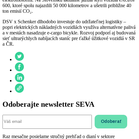
600, ktoré spolu najazdili 50 000 kilometrov a ušetrili približne 40
ton emisií CO₂.
DSV x Schenker dlhodobo investuje do udržateľnej logistiky –
popri elektrických nákladných vozidlách využíva alternatívne palivá
a v mestách nasadzuje e-cargo bicykle. Rozvoj podporí aj budovaná
sieť ultrarýchlych nabíjacích staníc pre ťažké úžitkové vozidlá v SR
a ČR.
Odoberajte newsletter SEVA
Raz mesačne posielame stručný prehľad o dianí v sektore