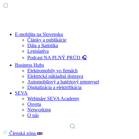
E-mobilita na Slovensku
Články a publikácie
Dáta a štatistika
Legislatíva
Podcast NA PLNÝ PRÚD 🎧
Business Hubs
Elektromobily vo firmách
Elektrická nákladná doprava
Automobilový a batériový priemysel
Digitalizácia a elektrifikácia
SEVA
Webináre SEVA Academy
Osveta
Networking
O nás
Členská zóna