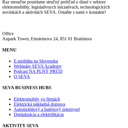
Raz mesačne posielame stručný prehľad o dianí v sektore
elektromobility, legislatívnych iniciatívach, technologických
novinkách a aktivitách SEVA. Ostaňte s nami v kontakte!
Office
Aupark Tower, Einsteinova 24, 851 01 Bratislava
MENU
E-mobilita na Slovensku
Webináre SEVA Academy
Podcast NA PLNÝ PRÚD
O SEVA
SEVA BUSINESS HUBS
Elektromobily vo firmách
Elektrická nákladná doprava
Automobilový a batériový priemysel
Digitalizácia a elektrifikácia
AKTIVITY SEVA