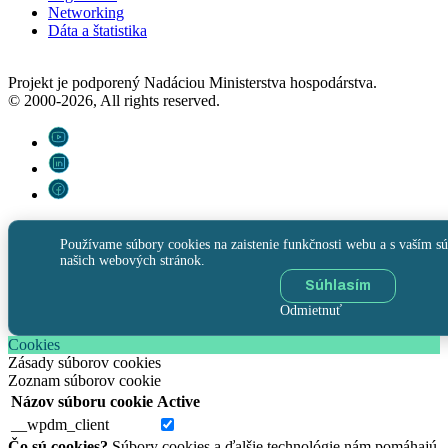
Networking
Dáta a štatistika
Projekt je podporený Nadáciou Ministerstva hospodárstva.
© 2000-2026, All rights reserved.
Používame súbory cookies na zaistenie funkčnosti webu a s vaším sú
našich webových stránok.
Súhlasím
Odmietnuť
Cookies
Zásady súborov cookies
Zoznam súborov cookie
Názov súboru cookie
Active
__wpdm_client
Čo sú cookies?
Súbory cookies a ďalšie technológie nám pomáhajú