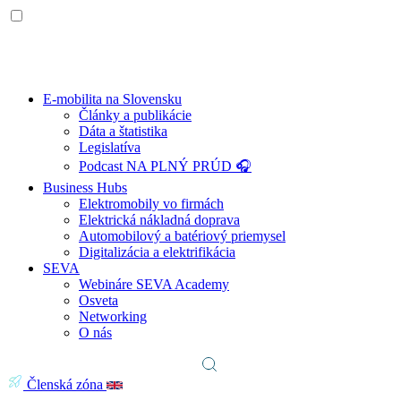
E-mobilita na Slovensku
Články a publikácie
Dáta a štatistika
Legislatíva
Podcast NA PLNÝ PRÚD 🎧
Business Hubs
Elektromobily vo firmách
Elektrická nákladná doprava
Automobilový a batériový priemysel
Digitalizácia a elektrifikácia
SEVA
Webináre SEVA Academy
Osveta
Networking
O nás
Členská zóna