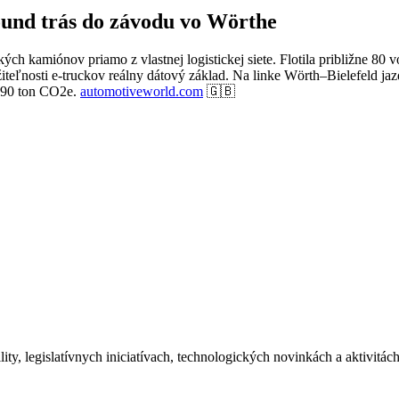
ound trás do závodu vo Wörthe
ých kamiónov priamo z vlastnej logistickej siete. Flotila približne 80
teľnosti e-truckov reálny dátový základ. Na linke Wörth–Bielefeld jaz
o 90 ton CO2e.
automotiveworld.com
🇬🇧
ity, legislatívnych iniciatívach, technologických novinkách a aktivitá