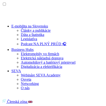
E-mobilita na Slovensku
Články a publikácie
Dáta a štatistika
Legislatíva
Podcast NA PLNÝ PRÚD 🎧
Business Hubs
Elektromobily vo firmách
Elektrická nákladná doprava
Automobilový a batériový priemysel
Digitalizácia a elektrifikácia
SEVA
Webináre SEVA Academy
Osveta
Networking
O nás
Členská zóna