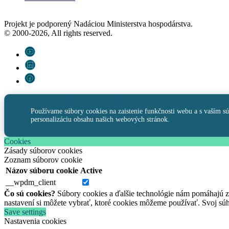
Projekt je podporený Nadáciou Ministerstva hospodárstva.
© 2000-2026, All rights reserved.
Používame súbory cookies na zaistenie funkčnosti webu a s vaším s
personalizáciu obsahu našich webových stránok.
Cookies
Zásady súborov cookies
Zoznam súborov cookie
Názov súboru cookie
Active
__wpdm_client
Čo sú cookies?
Súbory cookies a ďalšie technológie nám pomáhajú
nastavení si môžete vybrať, ktoré cookies môžeme používať. Svoj s
Save settings
Nastavenia cookies