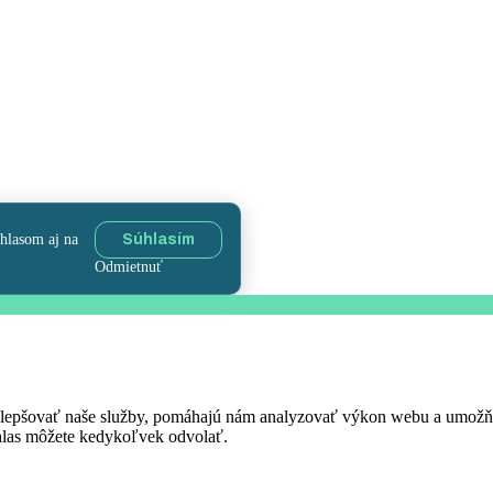
úhlasom aj na
Súhlasím
Odmietnuť
 zlepšovať naše služby, pomáhajú nám analyzovať výkon webu a umož
úhlas môžete kedykoľvek odvolať.