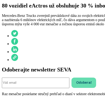
80 vozidiel eActros už obsluhuje 30 % inb
Mercedes-Benz Trucks zverejnil prevádzkové dáta zo svojich elektrick
a nazbierala 6 miliónov elektrických míľ, čo dáva argumentom o použi
úsporou mýta vyše 4 000 eur mesačne a ročnou úsporou emisií okol
Odoberajte newsletter SEVA
Raz mesačne posielame stručný prehľad o dianí v sektore elektromobil