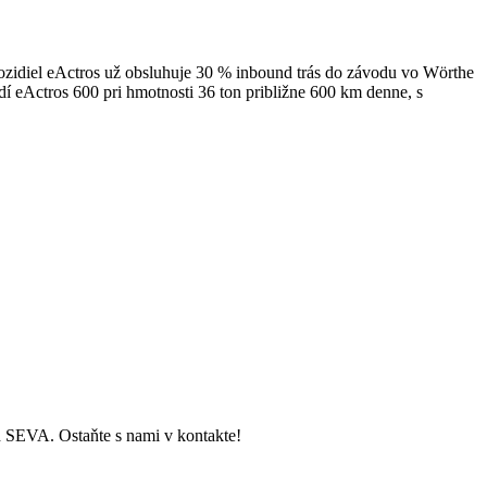
 vozidiel eActros už obsluhuje 30 % inbound trás do závodu vo Wörthe
dí eActros 600 pri hmotnosti 36 ton približne 600 km denne, s
ch SEVA. Ostaňte s nami v kontakte!