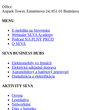
Office
Aupark Tower, Einsteinova 24, 851 01 Bratislava
MENU
E-mobilita na Slovensku
Webináre SEVA Academy
Podcast NA PLNÝ PRÚD
O SEVA
SEVA BUSINESS HUBS
Elektromobily vo firmách
Elektrická nákladná doprava
Automobilový a batériový priemysel
Digitalizácia a elektrifikácia
AKTIVITY SEVA
Osveta
Legislatíva
Networking
Dáta a štatistika