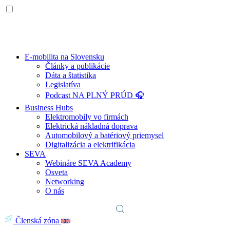
E-mobilita na Slovensku
Články a publikácie
Dáta a štatistika
Legislatíva
Podcast NA PLNÝ PRÚD 🎧
Business Hubs
Elektromobily vo firmách
Elektrická nákladná doprava
Automobilový a batériový priemysel
Digitalizácia a elektrifikácia
SEVA
Webináre SEVA Academy
Osveta
Networking
O nás
Členská zóna