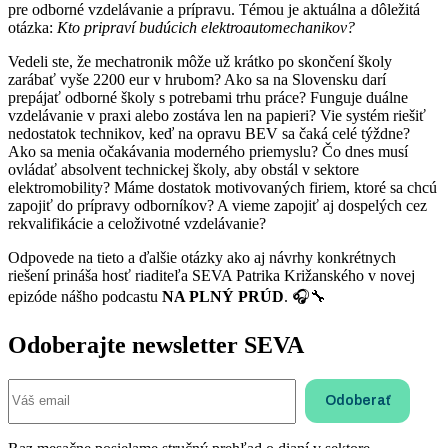
pre odborné vzdelávanie a prípravu. Témou je aktuálna a dôležitá
otázka:
Kto pripraví budúcich elektroautomechanikov?
Vedeli ste, že mechatronik môže už krátko po skončení školy
zarábať vyše 2200 eur v hrubom? Ako sa na Slovensku darí
prepájať odborné školy s potrebami trhu práce? Funguje duálne
vzdelávanie v praxi alebo zostáva len na papieri? Vie systém riešiť
nedostatok technikov, keď na opravu BEV sa čaká celé týždne?
Ako sa menia očakávania moderného priemyslu? Čo dnes musí
ovládať absolvent technickej školy, aby obstál v sektore
elektromobility? Máme dostatok motivovaných firiem, ktoré sa chcú
zapojiť do prípravy odborníkov? A vieme zapojiť aj dospelých cez
rekvalifikácie a celoživotné vzdelávanie?
Odpovede na tieto a ďalšie otázky ako aj návrhy konkrétnych
riešení prináša hosť riaditeľa SEVA Patrika Križanského v novej
epizóde nášho podcastu
NA PLNÝ PRÚD
. 🎧🔧
Odoberajte newsletter SEVA