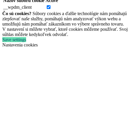
Názov súboru cookie
Active
__wpdm_client
Čo sú cookies?
Súbory cookies a ďalšie technológie nám pomáhajú
zlepšovať naše služby, pomáhajú nám analyzovať výkon webu a
umožňujú nám pomáhať zákazníkom vo výbere správneho tovaru.
V nastavení si môžete vybrať, ktoré cookies môžeme používať. Svoj
súhlas môžete kedykoľvek odvolať.
Save settings
Nastavenia cookies