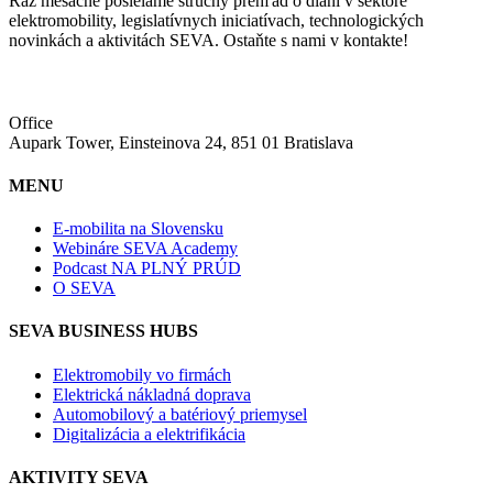
Raz mesačne posielame stručný prehľad o dianí v sektore
elektromobility, legislatívnych iniciatívach, technologických
novinkách a aktivitách SEVA. Ostaňte s nami v kontakte!
Office
Aupark Tower, Einsteinova 24, 851 01 Bratislava
MENU
E-mobilita na Slovensku
Webináre SEVA Academy
Podcast NA PLNÝ PRÚD
O SEVA
SEVA BUSINESS HUBS
Elektromobily vo firmách
Elektrická nákladná doprava
Automobilový a batériový priemysel
Digitalizácia a elektrifikácia
AKTIVITY SEVA