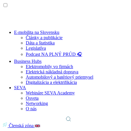
E-mobilita na Slovensku
Články a publikácie
Dáta a štatistika
Legislatíva
Podcast NA PLNÝ PRÚD 🎧
Business Hubs
Elektromobily vo firmách
Elektrická nákladná doprava
Automobilový a batériový priemysel
Digitalizácia a elektrifikácia
SEVA
Webináre SEVA Academy
Osveta
Networking
O nás
Členská zóna