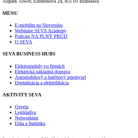
Aupark Tower, Einsteinova 24, 851 01 Bratislava
MENU
E-mobilita na Slovensku
Webináre SEVA Academy
Podcast NA PLNÝ PRÚD
O SEVA
SEVA BUSINESS HUBS
Elektromobily vo firmách
Elektrická nákladná doprava
Automobilový a batériový priemysel
Digitalizácia a elektrifikácia
AKTIVITY SEVA
Osveta
Legislatíva
Networking
Dáta a štatistika