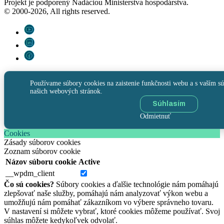
Projekt je podporený Nadáciou Ministerstva hospodárstva.
© 2000-2026, All rights reserved.
Používame súbory cookies na zaistenie funkčnosti webu a s vaším sú
našich webových stránok.
Súhlasím
Odmietnuť
Cookies
Zásady súborov cookies
Zoznam súborov cookie
Názov súboru cookie
Active
__wpdm_client
Čo sú cookies?
Súbory cookies a ďalšie technológie nám pomáhajú
zlepšovať naše služby, pomáhajú nám analyzovať výkon webu a
umožňujú nám pomáhať zákazníkom vo výbere správneho tovaru.
V nastavení si môžete vybrať, ktoré cookies môžeme používať. Svoj
súhlas môžete kedykoľvek odvolať.