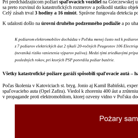
Pri predchádzajúcom požiari
spaľovacích vozidiel
na Górczewskej ul
sa preto rozvinul do katastrofických rozmerov a poškodil statiku obj
Celý zásah trval
3 hodiny a 16 minút
. Správne fungovala detekcia pož
K udalosti došlo na
úrovni druhého podzemného podlažie
a po uha
K požiarom elektromobilov dochádza v Poľsku menej často než k požiarom 
z 7 požiarov elektrických áut 2 týkali 20-ročných Peugeotov 106 Electriq
(nevzniká riziko vznietenia výparov paliva). Medzi tými zriedkavými prípa
posledných rokov, pri ktorých PSP potvrdila požiar batérie.
Všetky katastrofické požiare garáží spôsobili spaľovacie autá – h
Počas školenia v Katoviciach st. bryg. Jonio aj Kamil Babiński, exper
spaľovacieho auta (Opel Zafira). Viedol k zhoreniu 400 áut a zrúten
v propagande proti elektromobilom, ktorej ozveny vidno v Poľsku d