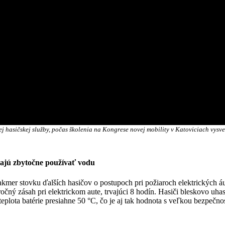
ej hasičskej služby, počas školenia na Kongrese novej mobility v Katoviciach vys
ávajú zbytočne používať vodu
akmer stovku ďalších hasičov o postupoch pri požiaroch elektrických á
ročný zásah pri elektrickom aute, trvajúci 8 hodín. Hasiči bleskovo uhas
teplota batérie presiahne 50 °C, čo je aj tak hodnota s veľkou bezpečno