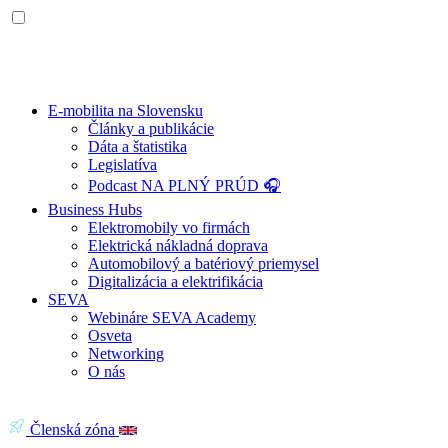
E-mobilita na Slovensku
Články a publikácie
Dáta a štatistika
Legislatíva
Podcast NA PLNÝ PRÚD 🎧
Business Hubs
Elektromobily vo firmách
Elektrická nákladná doprava
Automobilový a batériový priemysel
Digitalizácia a elektrifikácia
SEVA
Webináre SEVA Academy
Osveta
Networking
O nás
Členská zóna