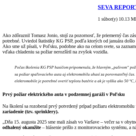
SEVA REPORT: 
1 súbor(y)
10.13 M
STIAHNUŤ
Ako zdôraznil Tomasz Jonio, stojí za pozornosť, že priemerný čas zása
potrebné. Uviedol štatistiky KG PSP, podľa ktorých od januára došl
Ako sme už písali, v Poľsku, podobne ako na celom svete, sa zaznamen
vďaka chladeniu sa požiar nerozšíril na zvyšok vozidla.
Počas školenia KG PSP hasičom pripomenula, že hlavným „palivom“ požiaru 
sa požiar spaľovacieho auta aj elektromobilu uhasí za porovnateľný čas. 
elektromobile je potrebné overiť teplotu batérie a ak je vyššia ako 50 °C
Prvý požiar elektrického auta v podzemnej garáži v Poľsku
Na školení sa rozoberal prvý potvrdený prípad požiaru elektromobil
zariadenie (tzv. sprinklery).
„Dňa 15. augusta 2025 sme mali zásah vo Varšave – večer sa v obytno
odhalený okamžite
– hlásenie prišlo z monitorovacieho systému, a n