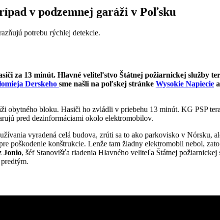
rípad v podzemnej garáži v Poľsku
azňujú potrebu rýchlej detekcie.
iči za 13 minút. Hlavné veliteľstvo Štátnej požiarnickej služby tera
łomieja Derskeho
sme našli na poľskej stránke
Wysokie Napiecie
a
i obytného bloku. Hasiči ho zvládli v priebehu 13 minút. KG PSP teraz
varujú pred dezinformáciami okolo elektromobilov.
užívania vyradená celá budova, zrúti sa to ako parkovisko v Nórsku, ale
e poškodenie konštrukcie. Lenže tam žiadny elektromobil nebol, zato
 Jonio
, šéf Stanovišťa riadenia Hlavného veliteľa Štátnej požiarnickej s
 predtým.