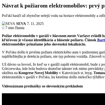
Návrat k požiarom elektromobilov: prvý p
Poľskí hasiči už zbytočne nelejú vodu na horiace elektromobily a zdôr
SEVA
7. 11. 2025
7
min čítania
Požiar elektromobilu v garáži v hlavnom meste Varšave zvládli has
kľúčovou je včasná identifikácia a hlásenie požiaru. Článok
Bart
elektromobilov prinášame jeho slovenskú lokalizáciu.
V Poľsku došlo k prvému požiaru elektrického auta v podzemnej garáž
najdôležitejšia je detekcia požiaru, nie typ pohonu vozidla. Zároveň 
Už dávno sa hovorí, že keď sa v garáži zapáli elektromobil, bude z po
Górczewska, kde bola budova skutočne takmer rok mimo prevádzky pr
októbra na
Kongrese Novej Mobility
v Katoviciach st. bryg.
Tomasz
elektromobilu v garáži v Poľsku, ku ktorému došlo niekoľko týždňov
Videozáznam prednášky so slovenským prekladom