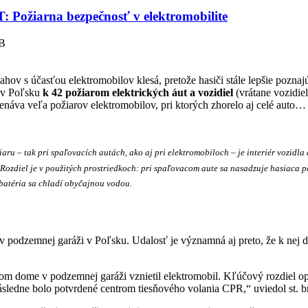
Požiarna bezpečnosť v elektromobilite
B
hov s účasťou elektromobilov klesá, pretože hasiči stále lepšie poznajú
o v Poľsku
k 42 požiarom elektrických áut a vozidiel
(vrátane vozidie
áva veľa požiarov elektromobilov, pri ktorých zhorelo aj celé auto… o
– tak pri spaľovacích autách, ako aj pri elektromobiloch – je interiér vozidla a 
Rozdiel je v použitých prostriedkoch: pri spaľovacom aute sa nasadzuje hasiaca pe
, batéria sa chladí obyčajnou vodou.
u v podzemnej garáži v Poľsku. Udalosť je významná aj preto, že k ne
m dome v podzemnej garáži vznietil elektromobil. Kľúčový rozdiel opr
ásledne bolo potvrdené centrom tiesňového volania CPR,“ uviedol st. 