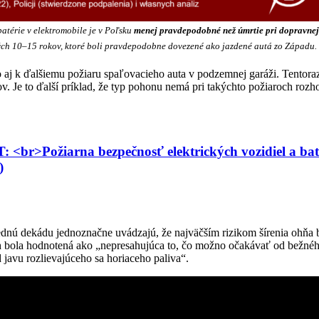
batérie v elektromobile je v Poľsku
menej pravdepodobné než úmrtie pri dopravne
rých 10–15 rokov, ktoré boli pravdepodobne dovezené ako jazdené autá zo Západu.
aj k ďalšiemu požiaru spaľovacieho auta v podzemnej garáži. Tentoraz 
 Je to ďalší príklad, že typ pohonu nemá pri takýchto požiaroch rozho
br>Požiarna bezpečnosť elektrických vozidiel a bat
)
dnú dekádu jednoznačne uvádzajú, že najväčším rizikom šírenia ohňa bol
roch bola hodnotená ako „nepresahujúca to, čo možno očakávať od bežné
d javu rozlievajúceho sa horiaceho paliva“.