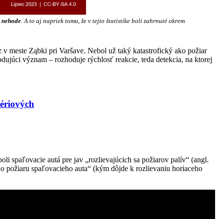
j nehode
. A to aj napriek tomu, že v tejto štatistike boli zahrnuté okrem
v meste Ząbki pri Varšave. Nebol už taký katastrofický ako požiar
dujúci význam – rozhoduje rýchlosť reakcie, teda detekcia, na ktorej
ériových
i spaľovacie autá pre jav „rozlievajúcich sa požiarov palív“ (angl.
ho požiaru spaľovacieho auta“ (kým dôjde k rozlievaniu horiaceho