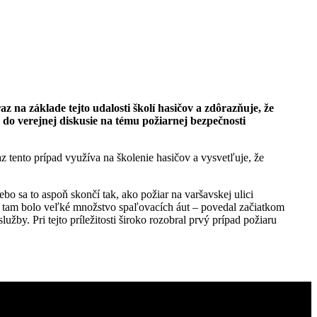
z na základe tejto udalosti školí hasičov a zdôrazňuje, že
 do verejnej diskusie na tému požiarnej bezpečnosti
 tento prípad využíva na školenie hasičov a vysvetľuje, že
bo sa to aspoň skončí tak, ako požiar na varšavskej ulici
 tam bolo veľké množstvo spaľovacích áut – povedal začiatkom
lužby. Pri tejto príležitosti široko rozobral prvý prípad požiaru