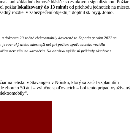
mala ani základné dymové hlásiče so zvukovou signalizáciou. Požiar
bol požiar
lokalizovaný do 13 minút
od príchodu jednotiek na miesto.
sadný rozdiel v zabezpečení objektu,“ doplnil st. bryg. Jonio.
15- a dokonca 20-ročné elektromobily dovezené zo Západu (v roku 2022 sa
h je rovnaký alebo miernejší než pri požiari spaľovacieho vozidla
ožiar nerozšíri na karosériu. Na obrázku vyššie sú príklady zásahov z
iar na letisku v Stavangeri v Nórsku, ktorý sa začal vzplanutím
de zhorelo 50 áut – výlučne spaľovacích – bol tento prípad využívaný
lektromobily“.