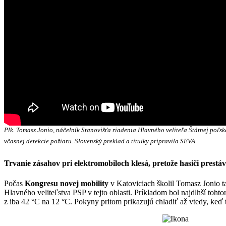
Plk. Tomasz Jonio, náčelník Stanovišťa riadenia Hlavného veliteľa Štátnej poľsk
včasnej detekcie požiaru. Slovenský preklad a titulky pripravila SEVA.
Trvanie zásahov pri elektromobiloch klesá, pretože hasiči prest
Počas
Kongresu novej mobility
v Katoviciach školil Tomasz Jonio t
Hlavného veliteľstva PSP v tejto oblasti. Príkladom bol najdlhší tohto
z iba 42 °C na 12 °C. Pokyny pritom prikazujú chladiť až vtedy, keď 