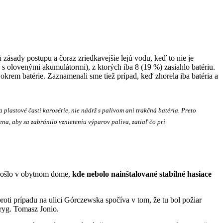
 zásady postupu a čoraz zriedkavejšie lejú vodu, keď to nie je
l s olovenými akumulátormi), z ktorých iba 8 (19 %) zasiahlo batériu.
krem batérie. Zaznamenali sme tiež prípad, keď zhorela iba batéria a
plastové časti karosérie, nie nádrž s palivom ani trakčná batéria. Preto
na, aby sa zabránilo vznieteniu výparov paliva, zatiaľ čo pri
j došlo v obytnom dome,
kde nebolo nainštalované stabilné hasiace
oti prípadu na ulici Górczewska spočíva v tom, že tu bol požiar
bryg. Tomasz Jonio.