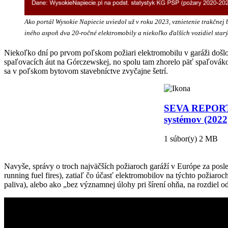
Ako portál Wysokie Napiecie uviedol už v roku 2023, vznietenie trakčnej 
iného aspoň dva 20-ročné elektromobily a niekoľko ďalších vozidiel sta
Niekoľko dní po prvom poľskom požiari elektromobilu v garáži došlo 
spaľovacích áut na Górczewskej, no spolu tam zhorelo päť spaľovákov.
sa v poľskom bytovom stavebníctve zvyčajne šetrí.
SEVA REPORT: <
systémov (2022
1 súbor(y)
2 MB
STIAHNUŤ
Navyše, správy o troch najväčších požiaroch garáží v Európe za posle
running fuel fires), zatiaľ čo účasť elektromobilov na týchto požia
paliva), alebo ako „bez významnej úlohy pri šírení ohňa, na rozdiel o