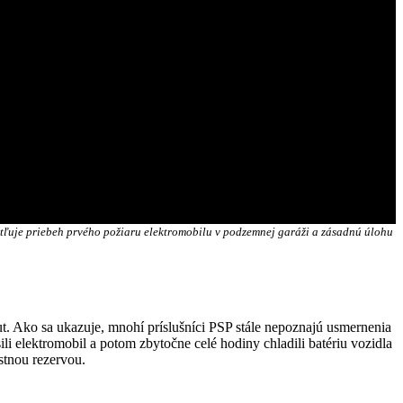
vetľuje priebeh prvého požiaru elektromobilu v podzemnej garáži a zásadnú úlohu
ut. Ako sa ukazuje, mnohí príslušníci PSP stále nepoznajú usmernenia
ili elektromobil a potom zbytočne celé hodiny chladili batériu vozidla
stnou rezervou.