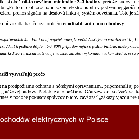
ici si oheň
nikto nevšimol minimálne 2–3 hodiny
, pretože budova ne
ektu. „Pri tomto tohtoročnom požiari elektromobilu v podzemnej garáži 
iaru, prenos signálu na tiesňovú linku aj systém odvetrania. Toto je zá
sení vozidla hasiči bez problémov
odtiahli auto mimo budovy
.
spaľovacích áut. Platí to aj napriek tomu, že veľká časť týchto vozidiel sú 10-, 
ue). Ak už k požiaru dôjde, v 70–80% prípadov nejde o požiar batérie, takže priebe
dmi, keď horí trakčná batéria, je väčšina zásahov vykonaná v takom štádiu, že sa p
asiči vysvetľujú prečo
t na protipožiarnu ochranu s nórskymi oprávneniami, pripomenuli aj pož
iu garážovej budovy. Podobne ako požiar na Górczewskej vo Varšave, k
odnes v podobe pokusov správcov budov zavádzať „zákazy vjazdu pre e