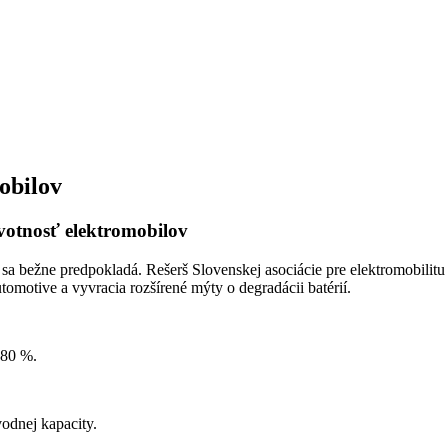
obilov
votnosť elektromobilov
než sa bežne predpokladá. Rešerš Slovenskej asociácie pre elektromobil
tive a vyvracia rozšírené mýty o degradácii batérií.
 80 %.
odnej kapacity.