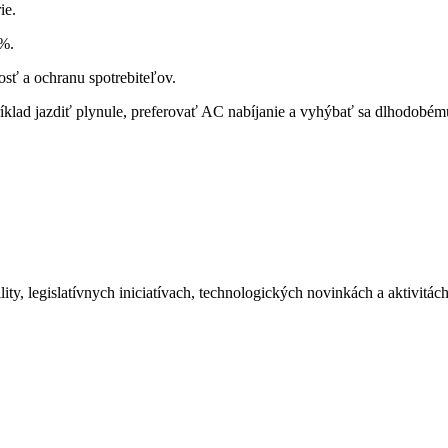
ie.
 %.
osť a ochranu spotrebiteľov.
ríklad jazdiť plynule, preferovať AC nabíjanie a vyhýbať sa dlhodobém
ity, legislatívnych iniciatívach, technologických novinkách a aktivitá