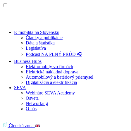
E-mobilita na Slovensku
Články a publikácie
Dáta a štatistika
Legislatíva
Podcast NA PLNÝ PRÚD 🎧
Business Hubs
Elektromobily vo firmách
Elektrická nákladná doprava
Automobilový a batériový priemysel
Digitalizácia a elektrifikácia
SEVA
Webináre SEVA Academy
Osveta
Networking
O nás
Členská zóna