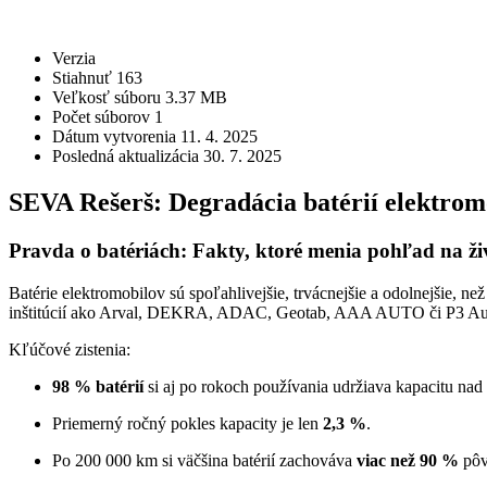
STIAHNUŤ
Verzia
Stiahnuť
163
Veľkosť súboru
3.37 MB
Počet súborov
1
Dátum vytvorenia
11. 4. 2025
Posledná aktualizácia
30. 7. 2025
SEVA Rešerš: Degradácia batérií elektrom
Pravda o batériách: Fakty, ktoré menia pohľad na ži
Batérie elektromobilov sú spoľahlivejšie, trvácnejšie a odolnejšie, 
inštitúcií ako Arval, DEKRA, ADAC, Geotab, AAA AUTO či P3 Automo
Kľúčové zistenia:
98 % batérií
si aj po rokoch používania udržiava kapacitu nad
Priemerný ročný pokles kapacity je len
2,3 %
.
Po 200 000 km si väčšina batérií zachováva
viac než 90 %
pôv