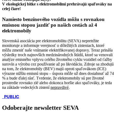
V ekologickej bitke s elektromobilmi prehrávajú spaľováky na
celej čiare!
Namiesto benzínového vozidla môžu s rovnakou
emisnou stopou jazdiť po našich cestách až 4
elektromobily
Slovenská asociácia pre elektromobilitu (SEVA) nepretržite
monitoruje a informuje verejnosť o dôležitých zisteniach, ktoré
môžu zmeniť naše vnímanie elektrifikovanej dopravy. Teraz prináša
výsledky troch najnovších medzinárodných štúdií, ktoré sa venovali
analýze emisného vplyvu celého životného cyklu vozidiel od ťažby
surovín a výrobu cez používanie až po likvidáciu. Zdroje sa zhodujú
na tom, že elektromobily (BEV) majú oproti spaľovákom (ICE)
výrazne nižšiu emisnú stopu – úspora môže už dnes dosiahnuť až 74
% a bude ďalej rásť. Tvrdenie, že elektromobily sú pre životné
prostredie rovnako zlé alebo dokonca horšie ako spaľováky, je teda
na základe vedeckých zistení
nepravdivé
.
PUBLIC
Odoberajte newsletter SEVA