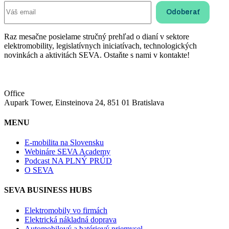
Raz mesačne posielame stručný prehľad o dianí v sektore
elektromobility, legislatívnych iniciatívach, technologických
novinkách a aktivitách SEVA. Ostaňte s nami v kontakte!
Office
Aupark Tower, Einsteinova 24, 851 01 Bratislava
MENU
E-mobilita na Slovensku
Webináre SEVA Academy
Podcast NA PLNÝ PRÚD
O SEVA
SEVA BUSINESS HUBS
Elektromobily vo firmách
Elektrická nákladná doprava
Automobilový a batériový priemysel