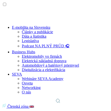
E-mobilita na Slovensku
Články a publikácie
Dáta a štatistika
Legislatíva
Podcast NA PLNÝ PRÚD 🎧
Business Hubs
Elektromobily vo firmách
Elektrická nákladná doprava
Automobilový a batériový priemysel
Digitalizácia a elektrifikácia
SEVA
Webináre SEVA Academy
Osveta
Networking
O nás
Členská zóna