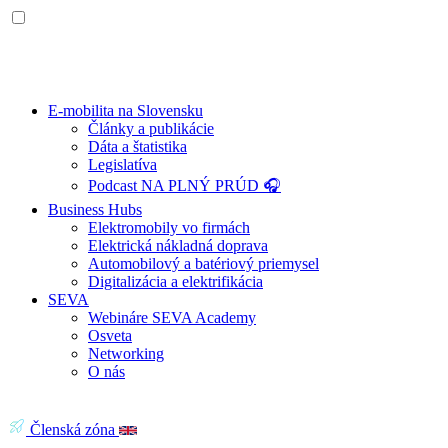
E-mobilita na Slovensku
Články a publikácie
Dáta a štatistika
Legislatíva
Podcast NA PLNÝ PRÚD 🎧
Business Hubs
Elektromobily vo firmách
Elektrická nákladná doprava
Automobilový a batériový priemysel
Digitalizácia a elektrifikácia
SEVA
Webináre SEVA Academy
Osveta
Networking
O nás
Členská zóna