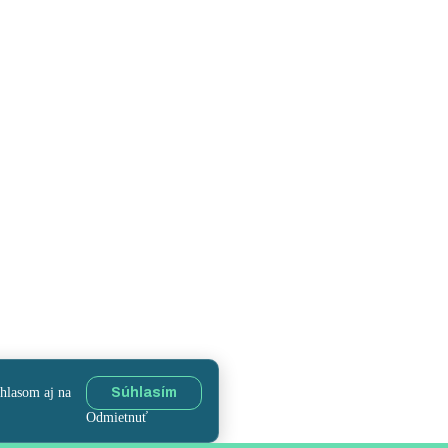
úhlasom aj na
Súhlasím
Odmietnuť