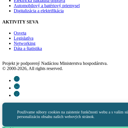
Elektrická nákladná doprava
Automobilový a batériový priemysel
Digitalizácia a elektrifikácia
AKTIVITY SEVA
Osveta
Legislatíva
Networking
Dáta a štatistika
Projekt je podporený Nadáciou Ministerstva hospodárstva.
© 2000-2026, All rights reserved.
Používame súbory cookies na zaistenie funkčnosti webu a s vaším s
personalizáciu obsahu našich webových stránok.