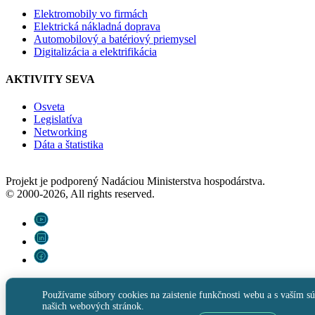
Elektromobily vo firmách
Elektrická nákladná doprava
Automobilový a batériový priemysel
Digitalizácia a elektrifikácia
AKTIVITY SEVA
Osveta
Legislatíva
Networking
Dáta a štatistika
Projekt je podporený Nadáciou Ministerstva hospodárstva.
© 2000-2026, All rights reserved.
Používame súbory cookies na zaistenie funkčnosti webu a s vaším sú
našich webových stránok.