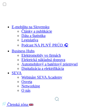
E-mobilita na Slovensku
Články a publikácie
Dáta a štatistika
Legislatíva
Podcast NA PLNÝ PRÚD 🎧
Business Hubs
Elektromobily vo firmách
Elektrická nákladná doprava
Automobilový a batériový priemysel
Digitalizácia a elektrifikácia
SEVA
Webináre SEVA Academy
Osveta
Networking
O nás
Členská zóna