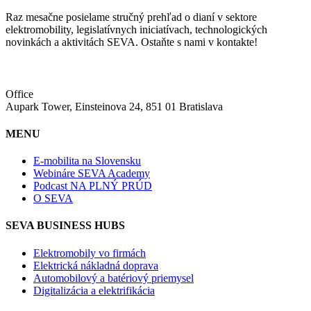
Raz mesačne posielame stručný prehľad o dianí v sektore
elektromobility, legislatívnych iniciatívach, technologických
novinkách a aktivitách SEVA. Ostaňte s nami v kontakte!
Office
Aupark Tower, Einsteinova 24, 851 01 Bratislava
MENU
E-mobilita na Slovensku
Webináre SEVA Academy
Podcast NA PLNÝ PRÚD
O SEVA
SEVA BUSINESS HUBS
Elektromobily vo firmách
Elektrická nákladná doprava
Automobilový a batériový priemysel
Digitalizácia a elektrifikácia