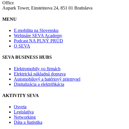
Office
Aupark Tower, Einsteinova 24, 851 01 Bratislava
MENU
E-mobilita na Slovensku
Webináre SEVA Academy
Podcast NA PLNÝ PRÚD
O SEVA
SEVA BUSINESS HUBS
Elektromobily vo firmách
Elektrická nákladná doprava
Automobilový a batériový priemysel
Digitalizácia a elektrifikácia
AKTIVITY SEVA
Osveta
Legislatíva
Networking
Dáta a štatistika