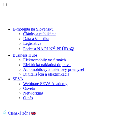
E-mobilita na Slovensku
Články a publikácie
Dáta a štatistika
Legislatíva
Podcast NA PLNÝ PRÚD 🎧
Business Hubs
Elektromobily vo firmách
Elektrická nákladná doprava
Automobilový a batériový priemysel
Digitalizácia a elektrifikácia
SEVA
Webináre SEVA Academy
Osveta
Networking
O nás
Členská zóna