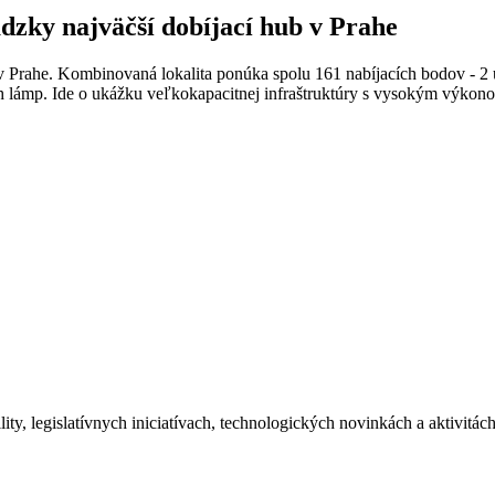
ádzky najväčší dobíjací hub v Prahe
 v Prahe. Kombinovaná lokalita ponúka spolu 161 nabíjacích bodov - 2 
h lámp. Ide o ukážku veľkokapacitnej infraštruktúry s vysokým výkon
ity, legislatívnych iniciatívach, technologických novinkách a aktivitá