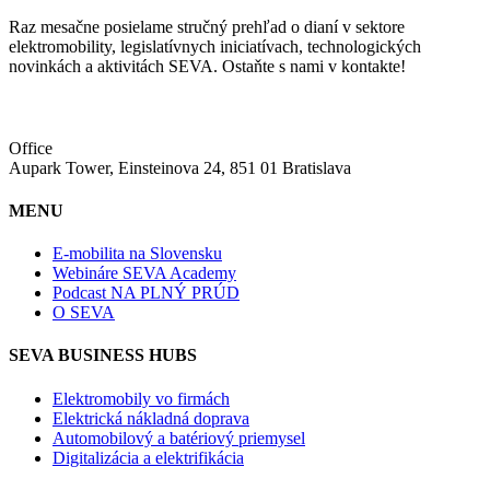
Raz mesačne posielame stručný prehľad o dianí v sektore
elektromobility, legislatívnych iniciatívach, technologických
novinkách a aktivitách SEVA. Ostaňte s nami v kontakte!
Office
Aupark Tower, Einsteinova 24, 851 01 Bratislava
MENU
E-mobilita na Slovensku
Webináre SEVA Academy
Podcast NA PLNÝ PRÚD
O SEVA
SEVA BUSINESS HUBS
Elektromobily vo firmách
Elektrická nákladná doprava
Automobilový a batériový priemysel
Digitalizácia a elektrifikácia