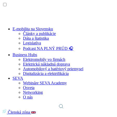
E-mobilita na Slovensku
Články a publikácie
Dáta a štatistika
Legislatíva
Podcast NA PLNÝ PRÚD 🎧
Business Hubs
Elektromobily vo firmách
Elektrická nákladná doprava
Automobilový a batériový priemysel
Digitalizácia a elektrifikácia
SEVA
Webináre SEVA Academy
Osveta
Networking
O nás
Členská zóna