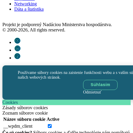
Networking
Dáta a štatistika
Projekt je podporený Nadáciou Ministerstva hospodárstva.
© 2000-2026, All rights reserved.
Používame súbory cookies na zaistenie funkčnosti webu a s vaším sú
našich webových stránok.
Súhlasím
Odmietnuť
Cookies
Zásady súborov cookies
Zoznam súborov cookie
Názov súboru cookie
Active
__wpdm_client
Čo sú cookies?
Súbory cookies a ďalšie technológie nám pomáhajú