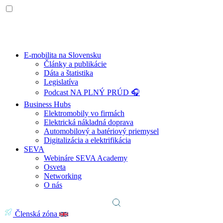
E-mobilita na Slovensku
Články a publikácie
Dáta a štatistika
Legislatíva
Podcast NA PLNÝ PRÚD 🎧
Business Hubs
Elektromobily vo firmách
Elektrická nákladná doprava
Automobilový a batériový priemysel
Digitalizácia a elektrifikácia
SEVA
Webináre SEVA Academy
Osveta
Networking
O nás
Členská zóna