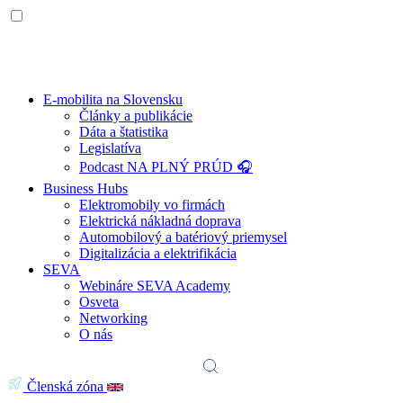
E-mobilita na Slovensku
Články a publikácie
Dáta a štatistika
Legislatíva
Podcast NA PLNÝ PRÚD 🎧
Business Hubs
Elektromobily vo firmách
Elektrická nákladná doprava
Automobilový a batériový priemysel
Digitalizácia a elektrifikácia
SEVA
Webináre SEVA Academy
Osveta
Networking
O nás
Členská zóna