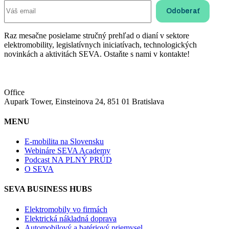
Raz mesačne posielame stručný prehľad o dianí v sektore
elektromobility, legislatívnych iniciatívach, technologických
novinkách a aktivitách SEVA. Ostaňte s nami v kontakte!
Office
Aupark Tower, Einsteinova 24, 851 01 Bratislava
MENU
E-mobilita na Slovensku
Webináre SEVA Academy
Podcast NA PLNÝ PRÚD
O SEVA
SEVA BUSINESS HUBS
Elektromobily vo firmách
Elektrická nákladná doprava
Automobilový a batériový priemysel