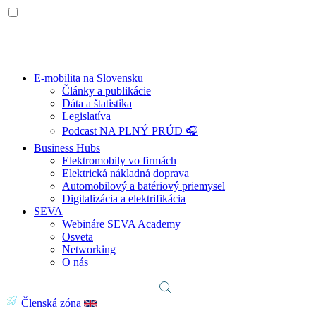
E-mobilita na Slovensku
Články a publikácie
Dáta a štatistika
Legislatíva
Podcast NA PLNÝ PRÚD 🎧
Business Hubs
Elektromobily vo firmách
Elektrická nákladná doprava
Automobilový a batériový priemysel
Digitalizácia a elektrifikácia
SEVA
Webináre SEVA Academy
Osveta
Networking
O nás
Členská zóna