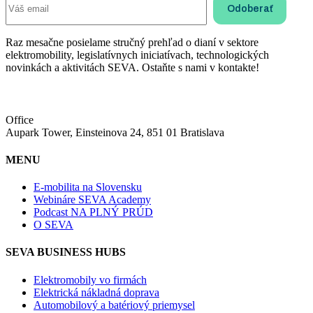
Raz mesačne posielame stručný prehľad o dianí v sektore
elektromobility, legislatívnych iniciatívach, technologických
novinkách a aktivitách SEVA. Ostaňte s nami v kontakte!
Office
Aupark Tower, Einsteinova 24, 851 01 Bratislava
MENU
E-mobilita na Slovensku
Webináre SEVA Academy
Podcast NA PLNÝ PRÚD
O SEVA
SEVA BUSINESS HUBS
Elektromobily vo firmách
Elektrická nákladná doprava
Automobilový a batériový priemysel