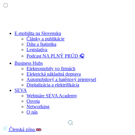
E-mobilita na Slovensku
Články a publikácie
Dáta a štatistika
Legislatíva
Podcast NA PLNÝ PRÚD 🎧
Business Hubs
Elektromobily vo firmách
Elektrická nákladná doprava
Automobilový a batériový priemysel
Digitalizácia a elektrifikácia
SEVA
Webináre SEVA Academy
Osveta
Networking
O nás
Členská zóna