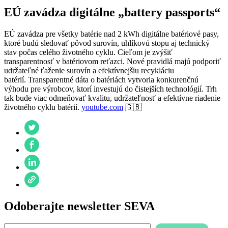
EÚ zavádza digitálne „battery passports“
EÚ zavádza pre všetky batérie nad 2 kWh digitálne batériové pasy,
ktoré budú sledovať pôvod surovín, uhlíkovú stopu aj technický
stav počas celého životného cyklu. Cieľom je zvýšiť
transparentnosť v batériovom reťazci. Nové pravidlá majú podporiť
udržateľné ťaženie surovín a efektívnejšiu recykláciu
batérií. Transparentné dáta o batériách vytvoria konkurenčnú
výhodu pre výrobcov, ktorí investujú do čistejších technológií. Trh
tak bude viac odmeňovať kvalitu, udržateľnosť a efektívne riadenie
životného cyklu batérií.
youtube.com
🇬🇧
Odoberajte newsletter SEVA