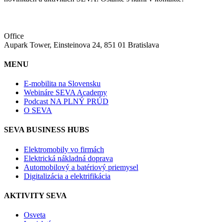
Office
Aupark Tower, Einsteinova 24, 851 01 Bratislava
MENU
E-mobilita na Slovensku
Webináre SEVA Academy
Podcast NA PLNÝ PRÚD
O SEVA
SEVA BUSINESS HUBS
Elektromobily vo firmách
Elektrická nákladná doprava
Automobilový a batériový priemysel
Digitalizácia a elektrifikácia
AKTIVITY SEVA
Osveta