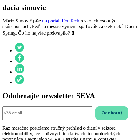
dacia simovic
Mário Šimovič píše
na portáli FonTech
o svojich osobných
skúsenostiach, keď na mesiac vymenil spaľovák za elektrickú Daciu
Spring. Čo ho najviac prekvapilo? 🔒
Odoberajte newsletter SEVA
Raz mesačne posielame stručný prehľad o dianí v sektore
elektromobility, legislatívnych iniciatívach, technologických
novinkách a aktivitách SEVA. Ostaňte s nami v kontakte!