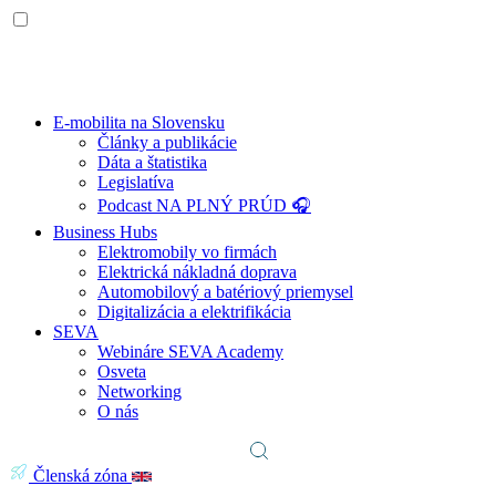
E-mobilita na Slovensku
Články a publikácie
Dáta a štatistika
Legislatíva
Podcast NA PLNÝ PRÚD 🎧
Business Hubs
Elektromobily vo firmách
Elektrická nákladná doprava
Automobilový a batériový priemysel
Digitalizácia a elektrifikácia
SEVA
Webináre SEVA Academy
Osveta
Networking
O nás
Členská zóna