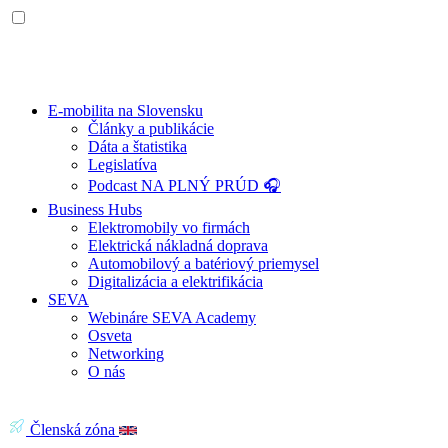
E-mobilita na Slovensku
Články a publikácie
Dáta a štatistika
Legislatíva
Podcast NA PLNÝ PRÚD 🎧
Business Hubs
Elektromobily vo firmách
Elektrická nákladná doprava
Automobilový a batériový priemysel
Digitalizácia a elektrifikácia
SEVA
Webináre SEVA Academy
Osveta
Networking
O nás
Členská zóna