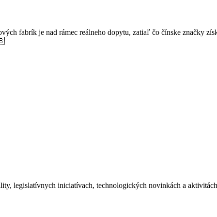
ých fabrík je nad rámec reálneho dopytu, zatiaľ čo čínske značky získ
🇧
ity, legislatívnych iniciatívach, technologických novinkách a aktivitá