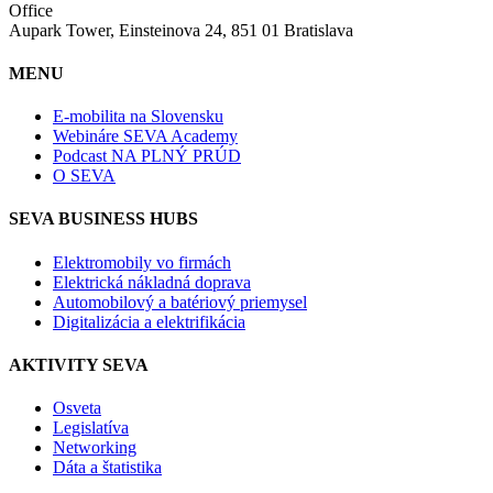
Office
Aupark Tower, Einsteinova 24, 851 01 Bratislava
MENU
E-mobilita na Slovensku
Webináre SEVA Academy
Podcast NA PLNÝ PRÚD
O SEVA
SEVA BUSINESS HUBS
Elektromobily vo firmách
Elektrická nákladná doprava
Automobilový a batériový priemysel
Digitalizácia a elektrifikácia
AKTIVITY SEVA
Osveta
Legislatíva
Networking
Dáta a štatistika