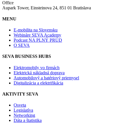
Office
Aupark Tower, Einsteinova 24, 851 01 Bratislava
MENU
E-mobilita na Slovensku
Webináre SEVA Academy
Podcast NA PLNÝ PRÚD
O SEVA
SEVA BUSINESS HUBS
Elektromobily vo firmách
Elektrická nákladná doprava
Automobilový a batériový priemysel
Digitalizácia a elektrifikácia
AKTIVITY SEVA
Osveta
Legislatíva
Networking
Dáta a štatistika