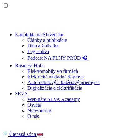
E-mobilita na Slovensku
Články a publikácie
Dáta a štatistika
Legislatíva
Podcast NA PLNÝ PRÚD 🎧
Business Hubs
Elektromobily vo firmách
Elektrická nákladná doprava
Automobilový a batériový priemysel
Digitalizácia a elektrifikácia
SEVA
Webináre SEVA Academy
Osveta
Networking
O nás
Členská zóna