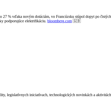
el o 27 % vďaka novým dotáciám, vo Francúzsku stúpol dopyt po čistý
iky podporujúce elektrifikáciu.
bloomberg.com
🇬🇧
ity, legislatívnych iniciatívach, technologických novinkách a aktivitá