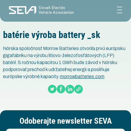
batérie výroba battery _sk
Nórska spoločnosť Morrow Batteries otvorila prvú európsku
gigafabriku na výrobu lítiovo-železofosfátových (LFP)
batérií. S ročnou kapacitou 1 GWh bude závod v Nórsku
podporovať prechod k udržateľnej energii a posilňuje
európske výrobné kapacity.
morrowbatteries.com
Odoberajte newsletter SEVA