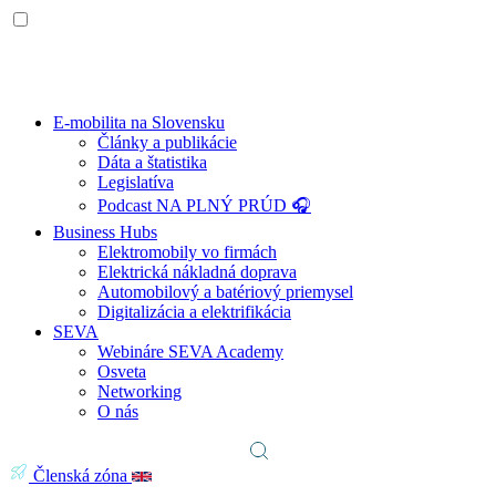
E-mobilita na Slovensku
Články a publikácie
Dáta a štatistika
Legislatíva
Podcast NA PLNÝ PRÚD 🎧
Business Hubs
Elektromobily vo firmách
Elektrická nákladná doprava
Automobilový a batériový priemysel
Digitalizácia a elektrifikácia
SEVA
Webináre SEVA Academy
Osveta
Networking
O nás
Členská zóna