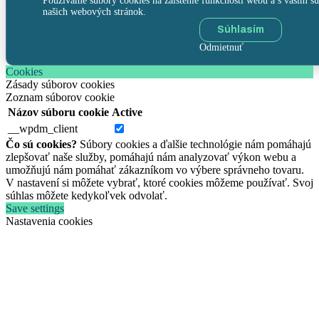
Používame súbory cookies na zaistenie funkčnosti webu a s vaším sú
našich webových stránok.
Súhlasím
Odmietnuť
Cookies
Zásady súborov cookies
Zoznam súborov cookie
Názov súboru cookie
Active
__wpdm_client
Čo sú cookies?
Súbory cookies a ďalšie technológie nám pomáhajú
zlepšovať naše služby, pomáhajú nám analyzovať výkon webu a
umožňujú nám pomáhať zákazníkom vo výbere správneho tovaru.
V nastavení si môžete vybrať, ktoré cookies môžeme používať. Svoj
súhlas môžete kedykoľvek odvolať.
Save settings
Nastavenia cookies