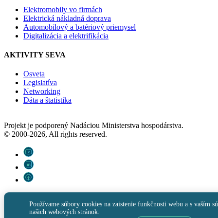
Elektromobily vo firmách
Elektrická nákladná doprava
Automobilový a batériový priemysel
Digitalizácia a elektrifikácia
AKTIVITY SEVA
Osveta
Legislatíva
Networking
Dáta a štatistika
Projekt je podporený Nadáciou Ministerstva hospodárstva.
© 2000-2026, All rights reserved.
Používame súbory cookies na zaistenie funkčnosti webu a s vaším sú
našich webových stránok.