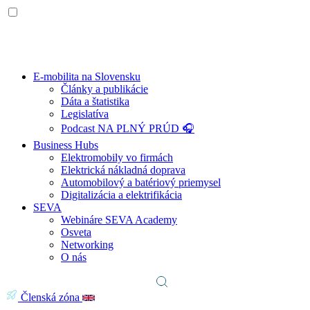
E-mobilita na Slovensku
Články a publikácie
Dáta a štatistika
Legislatíva
Podcast NA PLNÝ PRÚD 🎧
Business Hubs
Elektromobily vo firmách
Elektrická nákladná doprava
Automobilový a batériový priemysel
Digitalizácia a elektrifikácia
SEVA
Webináre SEVA Academy
Osveta
Networking
O nás
Členská zóna