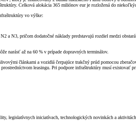
aštruktúry. Celková alokácia 365 miliónov eur je rozložená do niekoľk
fraštruktúry vo výške:
e N2 a N3, pričom dodatočné náklady predstavujú rozdiel medzi obsta
môže narásť až na 60 % v prípade dopravných terminálov.
 palivovými článkami a vozidlá čerpajúce trakčný prúd pomocou zberač
rostredníctvom leasingu. Pri podpore infraštruktúry musí existovať pri
ity, legislatívnych iniciatívach, technologických novinkách a aktivitá