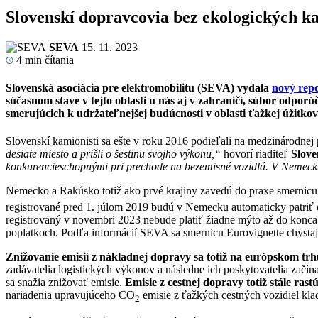
Slovenskí dopravcovia bez ekologických k
SEVA
15. 11. 2023
4
min čítania
Slovenská asociácia pre elektromobilitu (SEVA) vydala
nový rep
súčasnom stave v tejto oblasti u nás aj v zahraničí, súbor odporú
smerujúcich k udržateľnejšej budúcnosti v oblasti ťažkej úžitko
Slovenskí kamionisti sa ešte v roku 2016 podieľali na medzinárodnej 
desiate miesto a prišli o šestinu svojho výkonu,“
hovorí riaditeľ
Slove
konkurencieschopnými pri prechode na bezemisné vozidlá. V Nemecku 
Nemecko a Rakúsko totiž ako prvé krajiny zavedú do praxe smernicu
registrované pred 1. júlom 2019 budú v Nemecku automaticky patriť do
registrovaný v novembri 2023 nebude platiť žiadne mýto až do konca 
poplatkoch. Podľa informácií SEVA sa smernicu Eurovignette chystajú
Znižovanie emisií z nákladnej dopravy sa totiž na európskom trh
zadávatelia logistických výkonov a následne ich poskytovatelia začín
sa snažia znižovať emisie.
Emisie z cestnej dopravy totiž stále ras
nariadenia upravujúceho CO
emisie z ťažkých cestných vozidiel kla
2