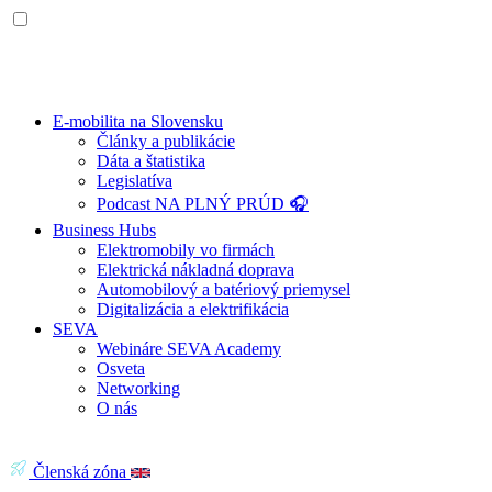
E-mobilita na Slovensku
Články a publikácie
Dáta a štatistika
Legislatíva
Podcast NA PLNÝ PRÚD 🎧
Business Hubs
Elektromobily vo firmách
Elektrická nákladná doprava
Automobilový a batériový priemysel
Digitalizácia a elektrifikácia
SEVA
Webináre SEVA Academy
Osveta
Networking
O nás
Členská zóna