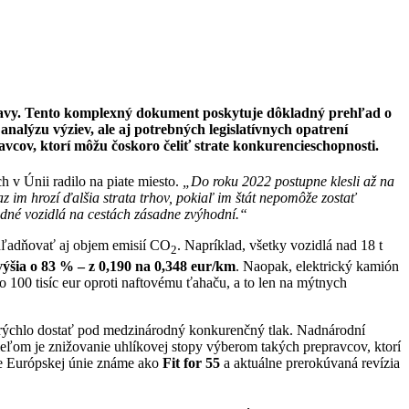
opravy. Tento komplexný dokument poskytuje dôkladný prehľad o
analýzu výziev, ale aj potrebných legislatívnych opatrení
vcov, ktorí môžu čoskoro čeliť strate konkurencieschopnosti.
h v Únii radilo na piate miesto.
„Do roku 2022 postupne klesli až na
z im hrozí ďalšia strata trhov, pokiaľ im štát nepomôže zostať
dné vozidlá na cestách zásadne zvýhodní.“
hľadňovať aj objem emisií CO
. Napríklad, všetky vozidlá nad 18 t
2
výšia o 83 % – z 0,190 na 0,348 eur/km
. Naopak, elektrický kamión
 100 tisíc eur oproti naftovému ťahaču, a to len na mýtnych
rýchlo dostať pod medzinárodný konkurenčný tlak. Nadnárodní
Cieľom je znižovanie uhlíkovej stopy výberom takých prepravcov, ktorí
e Európskej únie známe ako
Fit for 55
a aktuálne prerokúvaná revízia