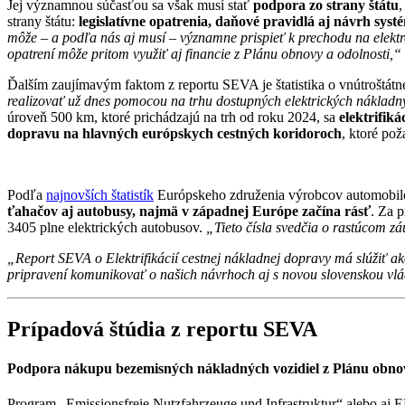
Jej významnou súčasťou sa však musí stať
podpora zo strany štátu
,
strany štátu:
legislatívne opatrenia, daňové pravidlá aj návrh syst
môže – a podľa nás aj musí – významne prispieť k prechodu na elektro
opatrení môže pritom využiť aj financie z Plánu obnovy a odolnosti,“
Ďalším zaujímavým faktom z reportu SEVA je štatistika o vnútroštátn
realizovať už dnes pomocou na trhu dostupných elektrických nákladn
úroveň 500 km, ktoré prichádzajú na trh od roku 2024, sa
elektrifik
dopravu na hlavných európskych cestných koridoroch
, ktoré pož
Podľa
najnovších štatistík
Európskeho združenia výrobcov automob
ťahačov aj autobusy, najmä v západnej Európe začína rásť
. Za 
3405 plne elektrických autobusov.
„Tieto čísla svedčia o rastúcom zá
„Report SEVA o Elektrifikácií cestnej nákladnej dopravy má slúžiť ak
pripravení komunikovať o našich návrhoch aj s novou slovenskou vl
Prípadová štúdia z reportu SEVA
Podpora nákupu bezemisných nákladných vozidiel z Plánu obno
Program „Emissionsfreie Nutzfahrzeuge und Infrastruktur“ alebo aj 