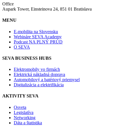
Office
Aupark Tower, Einsteinova 24, 851 01 Bratislava
MENU
E-mobilita na Slovensku
Webináre SEVA Academy
Podcast NA PLNÝ PRÚD
O SEVA
SEVA BUSINESS HUBS
Elektromobily vo firmách
Elektrická nákladná doprava
Automobilový a batériový priemysel
Digitalizácia a elektrifikácia
AKTIVITY SEVA
Osveta
Legislatíva
Networking
Dáta a štatistika