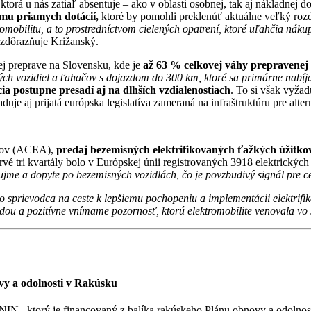
 ktorá u nás zatiaľ absentuje – ako v oblasti osobnej, tak aj nákladn
ému priamych dotácií,
ktoré by pomohli preklenúť aktuálne veľký rozd
mobilitu, a to prostredníctvom cielených opatrení, ktoré uľahčia náku
zdôrazňuje Križanský.
ej preprave na Slovensku, kde je
až 63 % celkovej váhy prepravenej 
ých vozidiel a ťahačov s dojazdom do 300 km, ktoré sa primárne nabí
ácia postupne presadí aj na dlhších vzdialenostiach
. To si však vyža
aduje aj prijatá európska legislatíva zameraná na infraštruktúru pre alter
ilov (ACEA),
predaj bezemisných elektrifikovaných ťažkých úžitkov
prvé tri kvartály bolo v Európskej únii registrovaných 3918 elektrickýc
ujme a dopyte po bezemisných vozidlách, čo je povzbudivý signál pre c
o sprievodca na ceste k lepšiemu pochopeniu a implementácii elektrifik
ádou a pozitívne vnímame pozornosť, ktorú elektromobilite venovala 
vy a odolnosti v Rakúsku
ENIN , ktorý je financovaný z balíka rakúskeho Plánu obnovy a odolno