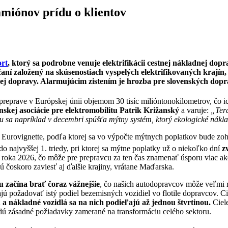
amiónov prídu o klientov
ort
, ktorý sa podrobne venuje elektrifikácii cestnej nákladnej d
čaní založený na skúsenostiach vyspelých elektrifikovaných krajín, 
vej dopravy. Alarmujúcim zistením je hrozba pre slovenských dopra
preprave v Európskej únii objemom 30 tisíc milióntonokilometrov, čo ic
nskej asociácie pre elektromobilitu Patrik Križanský
a varuje:
„Tera
sa napríklad v decembri spúšťa mýtny systém, ktorý ekologické nákla
 Eurovignette, podľa ktorej sa vo výpočte mýtnych poplatkov bude zo
 najvyššej 1. triedy, pri ktorej sa mýtne poplatky už o niekoľko dní
z
roka 2026, čo môže pre prepravcu za ten čas znamenať úsporu viac ako
 čoskoro zaviesť aj ďalšie krajiny, vrátane Maďarska.
u začína brať čoraz vážnejšie
, čo našich autodopravcov môže veľmi 
ajú požadovať istý podiel bezemisných vozidiel vo flotile dopravcov. 
tú a nákladné vozidlá sa na nich podieľajú až jednou štvrtinou.
Ciel
dú zásadné požiadavky zamerané na transformáciu celého sektoru.