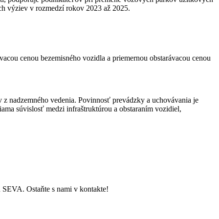
ých výziev v rozmedzí rokov 2023 až 2025.
rávacou cenou bezemisného vozidla a priemernou obstarávacou cenou
ov z nadzemného vedenia. Povinnosť prevádzky a uchovávania je
ama súvislosť medzi infraštruktúrou a obstaraním vozidiel,
ch SEVA. Ostaňte s nami v kontakte!