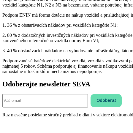
vozidiel kategórie N1, N2 a N3 na bezemisné, vrátane potrebnej infr
Podpora ENIN má formu dotácie na nákup vozidiel a prislúchajúcej in
1. 36 % z obstarávacích nákladov pri vozidlách kategórie N1;
2. 80 % z dodatočných investičných nákladov pri vozidlách kategóri
konvenčného referenčného vozidla normy Euro VI;
3. 40 % obstarávacích nákladov na vybudovanie infraštruktúry, táto 
Podporované sú batériové elektrické vozidlá, vozidlá s vodíkovými
najmenej 5 rokov. Schéma podporuje aj financovanie nákupu vozidiel p
samostatne infraštruktúru mechanizmus nepodporuje.
Odoberajte newsletter SEVA
Raz mesačne posielame stručný prehľad o dianí v sektore elektromobil