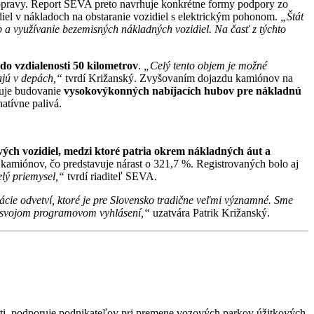
ej dopravy. Report SEVA preto navrhuje konkrétne formy podpory zo
iel v nákladoch na obstaranie vozidiel s elektrickým pohonom.
„Štát
p a využívanie bezemisných nákladných vozidiel. Na časť z týchto
do vzdialenosti 50 kilometrov
.
„Celý tento objem je možné
jajú v depách,“
tvrdí Križanský. Zvyšovaním dojazdu kamiónov na
duje budovanie
vysokovýkonných nabíjacích hubov pre nákladnú
natívne palivá.
ých vozidiel, medzi ktoré patria okrem nákladných áut a
h kamiónov, čo predstavuje nárast o 321,7 %. Registrovaných bolo aj
elý priemysel,“
tvrdí riaditeľ SEVA.
ácie odvetví, ktoré je pre Slovensko tradične veľmi významné. Sme
vo svojom programovom vyhlásení,“
uzatvára Patrik Križanský.
sti, podporuje podnikateľov pri premene vozových parkov úžitkových