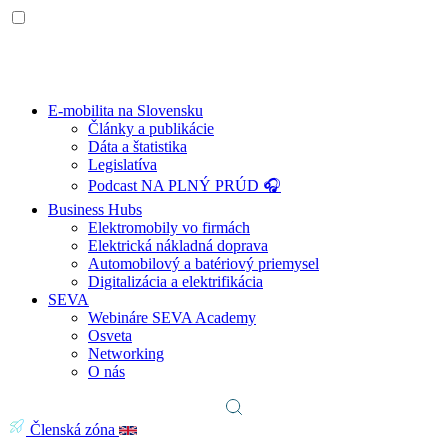
E-mobilita na Slovensku
Články a publikácie
Dáta a štatistika
Legislatíva
Podcast NA PLNÝ PRÚD 🎧
Business Hubs
Elektromobily vo firmách
Elektrická nákladná doprava
Automobilový a batériový priemysel
Digitalizácia a elektrifikácia
SEVA
Webináre SEVA Academy
Osveta
Networking
O nás
Členská zóna