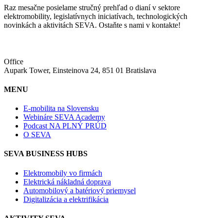
Raz mesačne posielame stručný prehľad o dianí v sektore
elektromobility, legislatívnych iniciatívach, technologických
novinkách a aktivitách SEVA. Ostaňte s nami v kontakte!
Office
Aupark Tower, Einsteinova 24, 851 01 Bratislava
MENU
E-mobilita na Slovensku
Webináre SEVA Academy
Podcast NA PLNÝ PRÚD
O SEVA
SEVA BUSINESS HUBS
Elektromobily vo firmách
Elektrická nákladná doprava
Automobilový a batériový priemysel
Digitalizácia a elektrifikácia