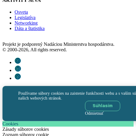
AKTIVITY SEVA
Osveta
Legislatíva
Networking
Dáta a štatistika
Projekt je podporený Nadáciou Ministerstva hospodárstva.
© 2000-2026, All rights reserved.
Používame súbory cookies na zaistenie funkčnosti webu a s vaším sú
našich webových stránok.
Súhlasím
Odmietnuť
Cookies
Zásady súborov cookies
Zoznam súborov cookie