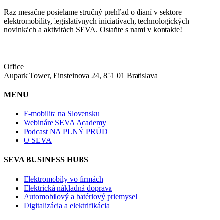
Raz mesačne posielame stručný prehľad o dianí v sektore
elektromobility, legislatívnych iniciatívach, technologických
novinkách a aktivitách SEVA. Ostaňte s nami v kontakte!
Office
Aupark Tower, Einsteinova 24, 851 01 Bratislava
MENU
E-mobilita na Slovensku
Webináre SEVA Academy
Podcast NA PLNÝ PRÚD
O SEVA
SEVA BUSINESS HUBS
Elektromobily vo firmách
Elektrická nákladná doprava
Automobilový a batériový priemysel
Digitalizácia a elektrifikácia