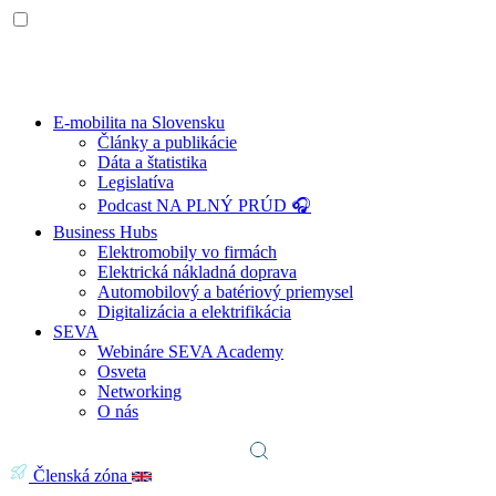
E-mobilita na Slovensku
Články a publikácie
Dáta a štatistika
Legislatíva
Podcast NA PLNÝ PRÚD 🎧
Business Hubs
Elektromobily vo firmách
Elektrická nákladná doprava
Automobilový a batériový priemysel
Digitalizácia a elektrifikácia
SEVA
Webináre SEVA Academy
Osveta
Networking
O nás
Členská zóna