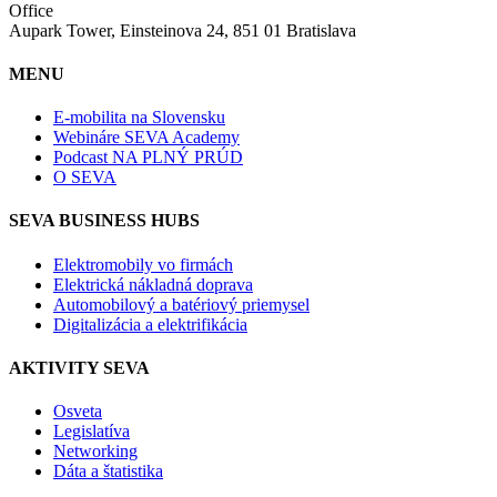
Office
Aupark Tower, Einsteinova 24, 851 01 Bratislava
MENU
E-mobilita na Slovensku
Webináre SEVA Academy
Podcast NA PLNÝ PRÚD
O SEVA
SEVA BUSINESS HUBS
Elektromobily vo firmách
Elektrická nákladná doprava
Automobilový a batériový priemysel
Digitalizácia a elektrifikácia
AKTIVITY SEVA
Osveta
Legislatíva
Networking
Dáta a štatistika