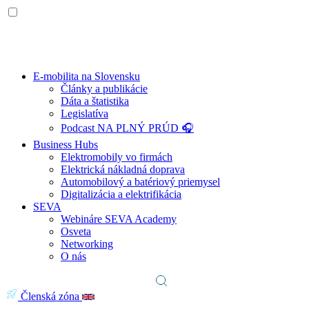
E-mobilita na Slovensku
Články a publikácie
Dáta a štatistika
Legislatíva
Podcast NA PLNÝ PRÚD 🎧
Business Hubs
Elektromobily vo firmách
Elektrická nákladná doprava
Automobilový a batériový priemysel
Digitalizácia a elektrifikácia
SEVA
Webináre SEVA Academy
Osveta
Networking
O nás
Členská zóna