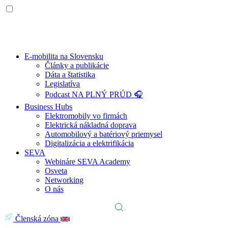
E-mobilita na Slovensku
Články a publikácie
Dáta a štatistika
Legislatíva
Podcast NA PLNÝ PRÚD 🎧
Business Hubs
Elektromobily vo firmách
Elektrická nákladná doprava
Automobilový a batériový priemysel
Digitalizácia a elektrifikácia
SEVA
Webináre SEVA Academy
Osveta
Networking
O nás
Členská zóna