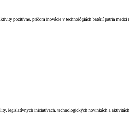
ivity pozitívne, pričom inovácie v technológiách batérií patria medzi n
ity, legislatívnych iniciatívach, technologických novinkách a aktivitá