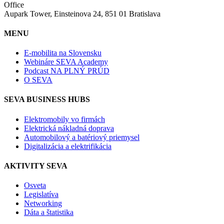
Office
Aupark Tower, Einsteinova 24, 851 01 Bratislava
MENU
E-mobilita na Slovensku
Webináre SEVA Academy
Podcast NA PLNÝ PRÚD
O SEVA
SEVA BUSINESS HUBS
Elektromobily vo firmách
Elektrická nákladná doprava
Automobilový a batériový priemysel
Digitalizácia a elektrifikácia
AKTIVITY SEVA
Osveta
Legislatíva
Networking
Dáta a štatistika