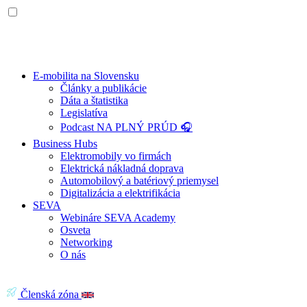
E-mobilita na Slovensku
Články a publikácie
Dáta a štatistika
Legislatíva
Podcast NA PLNÝ PRÚD 🎧
Business Hubs
Elektromobily vo firmách
Elektrická nákladná doprava
Automobilový a batériový priemysel
Digitalizácia a elektrifikácia
SEVA
Webináre SEVA Academy
Osveta
Networking
O nás
Členská zóna