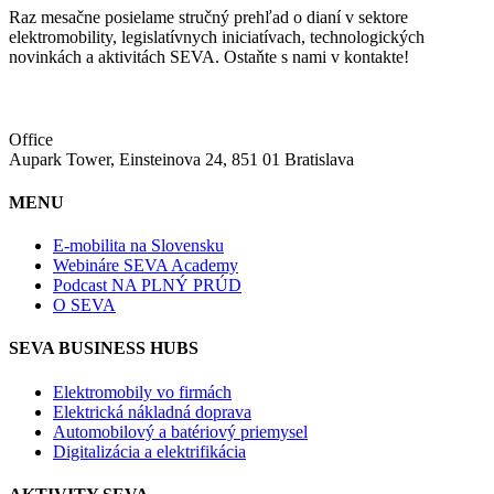
Raz mesačne posielame stručný prehľad o dianí v sektore
elektromobility, legislatívnych iniciatívach, technologických
novinkách a aktivitách SEVA. Ostaňte s nami v kontakte!
Office
Aupark Tower, Einsteinova 24, 851 01 Bratislava
MENU
E-mobilita na Slovensku
Webináre SEVA Academy
Podcast NA PLNÝ PRÚD
O SEVA
SEVA BUSINESS HUBS
Elektromobily vo firmách
Elektrická nákladná doprava
Automobilový a batériový priemysel
Digitalizácia a elektrifikácia