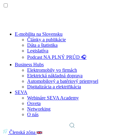
E-mobilita na Slovensku
Články a publikácie
Dáta a štatistika
Legislatíva
Podcast NA PLNÝ PRÚD 🎧
Business Hubs
Elektromobily vo firmách
Elektrická nákladná doprava
Automobilový a batériový priemysel
Digitalizácia a elektrifikácia
SEVA
Webináre SEVA Academy
Osveta
Networking
O nás
Členská zóna