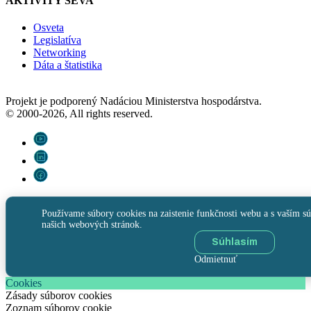
AKTIVITY SEVA
Osveta
Legislatíva
Networking
Dáta a štatistika
Projekt je podporený Nadáciou Ministerstva hospodárstva.
© 2000-2026, All rights reserved.
Používame súbory cookies na zaistenie funkčnosti webu a s vaším sú
našich webových stránok.
Súhlasím
Odmietnuť
Cookies
Zásady súborov cookies
Zoznam súborov cookie