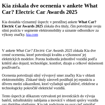
Kia získala dve ocenenia v ankete What
Car? Electric Car Awards 2025
Kia dosiahla významný úspech: v prestížnej ankete
What Car?
Electric Car Awards 2025
získala dva tituly, čím potvrdzuje svoju
silnú pozíciu v segmente elektromobility a uznanie odborníkov za
výkony značky.
kia.com
V ankete
What Car? Electric Car Awards 2025
získala Kia dve
cenné ocenenia, ktoré potvrdzujú kvalitu a výkonnosť jej
elektrických modelov. Porota hodnotila jednotlivé vozidlá podľa
kritérií ako dojazd, technológie, komfort, dizajn a celkové skúsenosti
používateľa.
Ocenenia potvrdzujú silný vývojový smer značky Kia v oblasti
elektromobility. Získané tituly zároveň posilňujú jej reputáciu a
dôveru medzi zákazníkmi, ktorí vyžadujú spoľahlivé, efektívne a
technologicky pokročilé elektrické vozidlá.
Tento úspech je dôkazom vytrvalosti pri investíciách do vývoja
batérií, infraštruktúry nabíjania a inovácií v oblasti správy vozidla
cez digitálne platformy. Kia tak nadväzuje na svoj cieľ prinášať