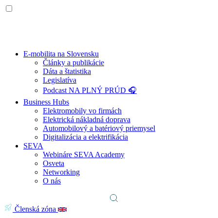
E-mobilita na Slovensku
Články a publikácie
Dáta a štatistika
Legislatíva
Podcast NA PLNÝ PRÚD 🎧
Business Hubs
Elektromobily vo firmách
Elektrická nákladná doprava
Automobilový a batériový priemysel
Digitalizácia a elektrifikácia
SEVA
Webináre SEVA Academy
Osveta
Networking
O nás
Členská zóna