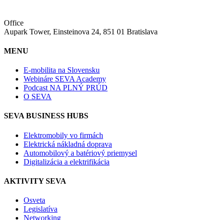
Office
Aupark Tower, Einsteinova 24, 851 01 Bratislava
MENU
E-mobilita na Slovensku
Webináre SEVA Academy
Podcast NA PLNÝ PRÚD
O SEVA
SEVA BUSINESS HUBS
Elektromobily vo firmách
Elektrická nákladná doprava
Automobilový a batériový priemysel
Digitalizácia a elektrifikácia
AKTIVITY SEVA
Osveta
Legislatíva
Networking