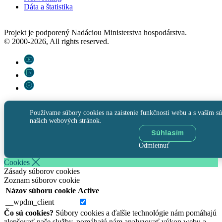
Dáta a štatistika
Projekt je podporený Nadáciou Ministerstva hospodárstva.
© 2000-2026, All rights reserved.
Používame súbory cookies na zaistenie funkčnosti webu a s vaším sú
našich webových stránok.
Súhlasím
Odmietnuť
Cookies
Zásady súborov cookies
Zoznam súborov cookie
Názov súboru cookie
Active
__wpdm_client
Čo sú cookies?
Súbory cookies a ďalšie technológie nám pomáhajú
zlepšovať naše služby, pomáhajú nám analyzovať výkon webu a